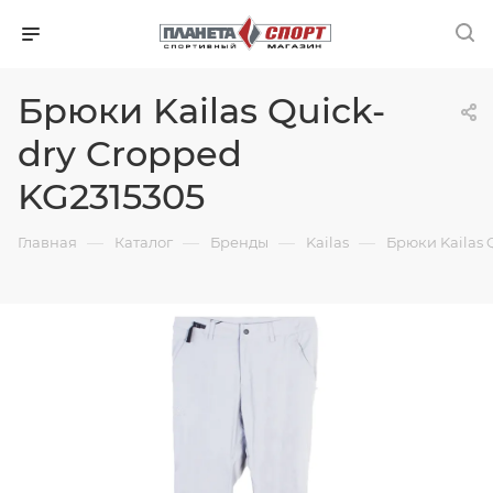
Брюки Kailas Quick-
dry Cropped
KG2315305
—
—
—
—
Главная
Каталог
Бренды
Kailas
Брюки Kailas 