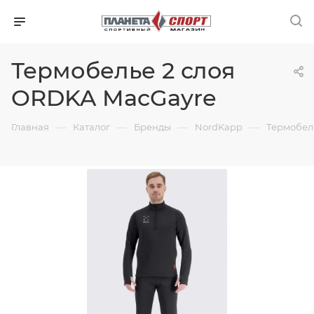
Термобелье 2 слоя
ORDKA MacGayre
—
—
—
—
Главная
Каталог
Бренды
NordKapp
Термобел