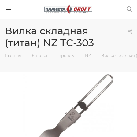
Вилка складная
(титан) NZ TC-303
—
—
—
—
Главная
Каталог
Бренды
NZ
Вилка складная (