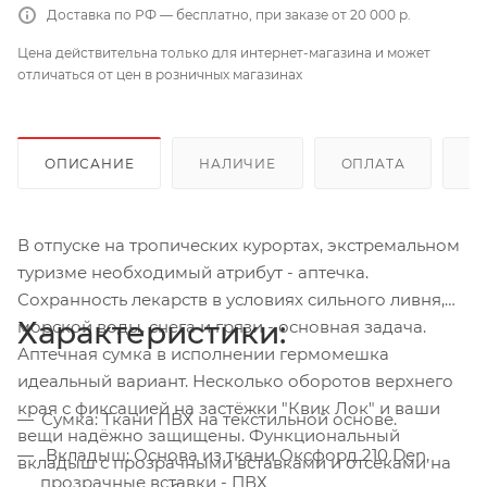
Доставка по РФ — бесплатно, при заказе от 20 000 р.
Цена действительна только для интернет-магазина и может
отличаться от цен в розничных магазинах
ОПИСАНИЕ
НАЛИЧИЕ
ОПЛАТА
Д
В отпуске на тропических курортах, экстремальном
туризме необходимый атрибут - аптечка.
Сохранность лекарств в условиях сильного ливня,
Характеристики:
морской воды, снега и грязи - основная задача.
Аптечная сумка в исполнении гермомешка
идеальный вариант. Несколько оборотов верхнего
края с фиксацией на застёжки "Квик Лок" и ваши
Сумка: Ткани ПВХ на текстильной основе.
вещи надёжно защищены. Функциональный
Вкладыш: Основа из ткани Оксфорд 210 Den,
вкладыш с прозрачными вставками и отсеками на
прозрачные вставки - ПВХ