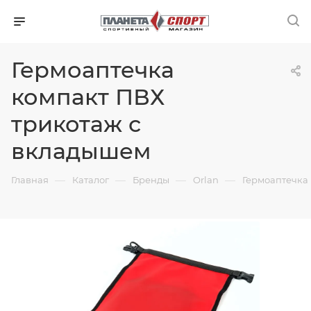
Гермоаптечка
компакт ПВХ
трикотаж с
вкладышем
—
—
—
—
Главная
Каталог
Бренды
Orlan
Гермоаптечка