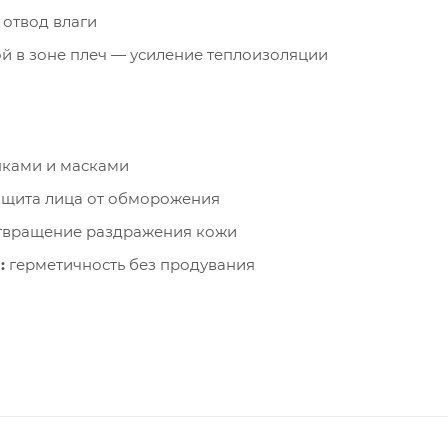
и отвод влаги
й в зоне плеч — усиление теплоизоляции
пками и масками
щита лица от обморожения
вращение раздражения кожи
:
герметичность без продувания
h Loft:
тепло для рук и гаджетов
стрый доступ к телефону и навигатору
снега и ветра
ранение документов и крупных предметов
ении и падении