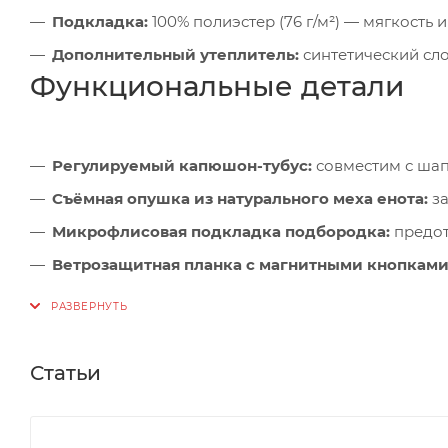
Подкладка:
100% полиэстер (76 г/м²) — мягкость 
Дополнительный утеплитель:
синтетический сло
Функциональные детали
Регулируемый капюшон-тубус:
совместим с ша
Съёмная опушка из натурального меха енота:
за
Микрофлисовая подкладка подбородка:
предот
Ветрозащитная планка с магнитными кнопками
Нагрудные карманы с флисовой подкладкой Hig
Карман на рукаве с влагозащитной молнией:
бы
Удлинённые трикотажные манжеты:
защита от 
Статьи
Внутренние карманы (на молнии + объёмный):
х
Снегозащитная юбка:
барьер от снега при движ