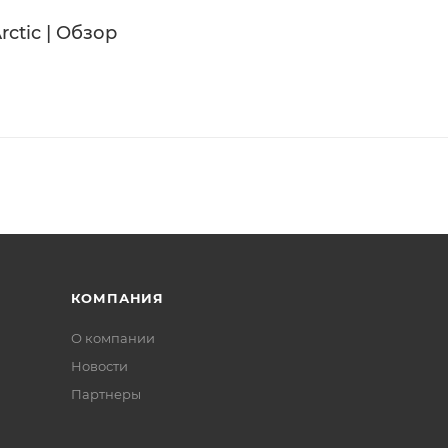
оступ к карманам без снятия пальто
ctic | Обзор
рчатках
виях низкой освещённости
КОМПАНИЯ
О компании
Новости
Партнеры