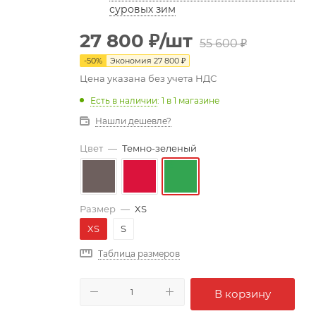
суровых зим
27 800
₽
/шт
55 600
₽
-
50
%
Экономия
27 800
₽
Цена указана без учета НДС
Есть в наличии
: 1
в 1 магазине
Нашли дешевле?
Цвет
—
Темно-зеленый
Размер
—
XS
XS
S
Таблица размеров
В корзину