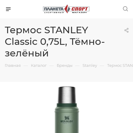
Термос STANLEY
Classic 0,75L, Тёмно-
зелёный
—
—
—
—
Главная
Каталог
Бренды
Stanley
Термос STANL