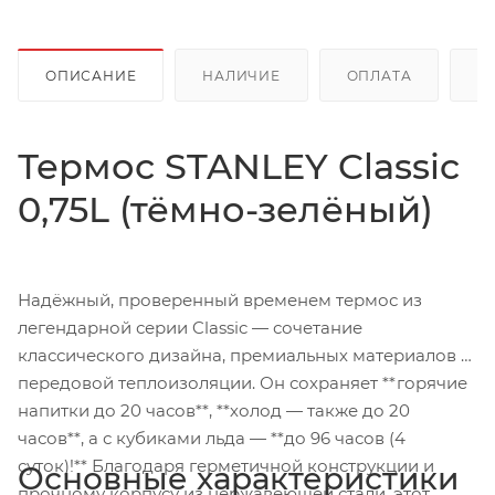
ОПИСАНИЕ
НАЛИЧИЕ
ОПЛАТА
Д
Термос STANLEY Classic
0,75L (тёмно-зелёный)
Надёжный, проверенный временем термос из
легендарной серии Classic — сочетание
классического дизайна, премиальных материалов и
передовой теплоизоляции. Он сохраняет **горячие
напитки до 20 часов**, **холод — также до 20
часов**, а с кубиками льда — **до 96 часов (4
суток)!** Благодаря герметичной конструкции и
Основные характеристики
прочному корпусу из нержавеющей стали, этот