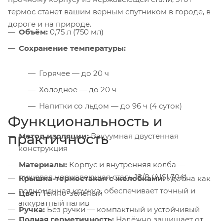
термос станет вашим верным спутником в городе, в
дороге и на природе.
Объём:
0,75 л (750 мл)
Сохранение температуры:
Горячее — до 20 ч
Холодное — до 20 ч
Напитки со льдом — до 96 ч (4 суток)
Функциональность и
практичность
Метод изоляции:
Вакуумная двустенная
конструкция
Материалы:
Корпус и внутренняя колба —
пищевая нержавеющая сталь 18/8 (AISI 304)
Крышка-термостакан с желобками:
Удобна как
полноценная кружка, обеспечивает точный и
Цвет:
Тёмно-зелёный
аккуратный налив
Ручка:
Без ручки — компактный и устойчивый
Полная герметичность:
Надёжно защищает от