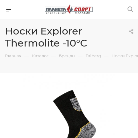
Носки Explorer
Thermolite -10°C
—
—
—
—
Главная
Каталог
Бренды
Talberg
Носки Explor