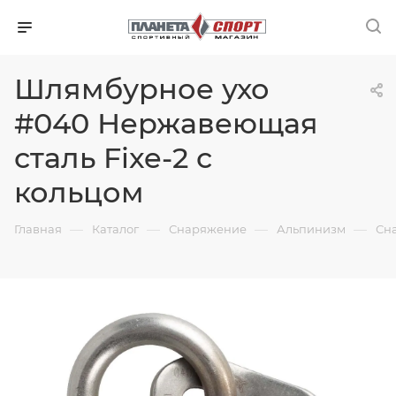
Шлямбурное ухо
#040 Нержавеющая
сталь Fixe-2 с
кольцом
—
—
—
—
Главная
Каталог
Снаряжение
Альпинизм
Сн