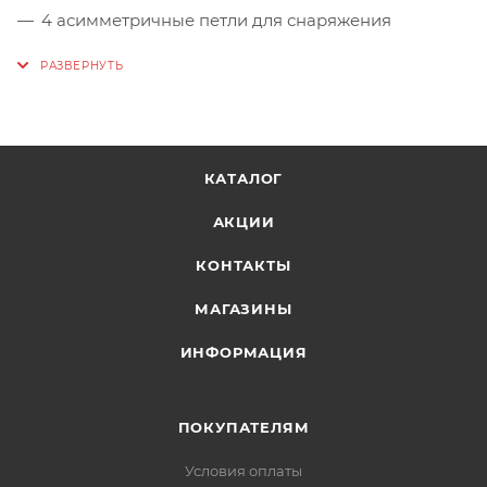
4 асимметричные петли для снаряжения
(грузоподъемность 5 кг)
Лёгкая соединительная страховочная петля
контрастного цвета (ширина 12 мм, нагрузка 15
kN)
Цвет: Dark Blue/Turquoise
КАТАЛОГ
Размеры:
XS, S, M, L, XL
АКЦИИ
Вес:
308 г
КОНТАКТЫ
Стандарт:
EN 12277
МАГАЗИНЫ
ИНФОРМАЦИЯ
ПОКУПАТЕЛЯМ
Условия оплаты