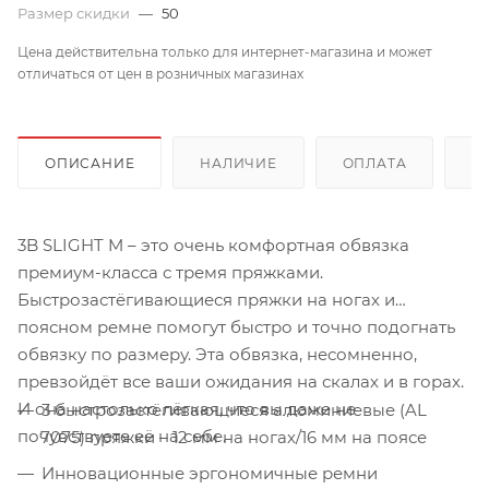
Размер скидки
—
50
Цена действительна только для интернет-магазина и может
отличаться от цен в розничных магазинах
ОПИСАНИЕ
НАЛИЧИЕ
ОПЛАТА
Д
3B SLIGHT M – это очень комфортная обвязка
премиум-класса с тремя пряжками.
Быстрозастёгивающиеся пряжки на ногах и
поясном ремне помогут быстро и точно подогнать
обвязку по размеру. Эта обвязка, несомненно,
превзойдёт все ваши ожидания на скалах и в горах.
И она настолько лёгкая, что вы даже не
3 быстрозастёгивающиеся алюминиевые (AL
почувствуете её на себе.
7075) пряжки – 12 мм на ногах/16 мм на поясе
Инновационные эргономичные ремни