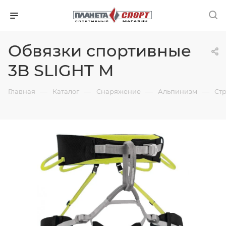
Обвязки спортивные
3B SLIGHT M
—
—
—
—
Главная
Каталог
Снаряжение
Альпинизм
Ст