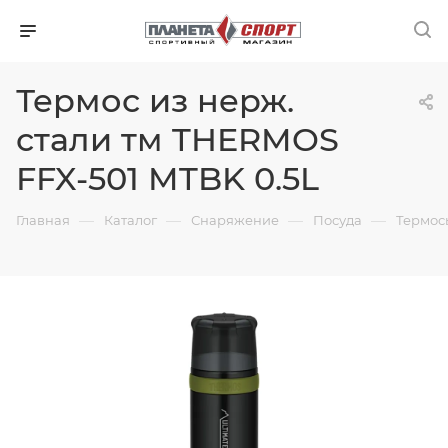
Термос из нерж.
стали тм THERMOS
FFX-501 MTBK 0.5L
—
—
—
—
Главная
Каталог
Снаряжение
Посуда
Термос