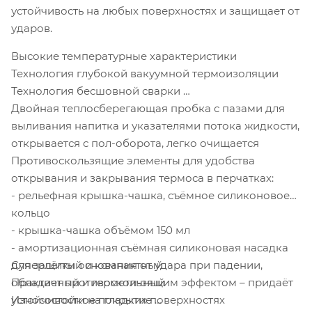
устойчивость на любых поверхностях и защищает от
ударов.
Высокие температурные характеристики
Технология глубокой вакуумной термоизоляции
Технология бесшовной сварки
Двойная теплосберегающая пробка с пазами для
выливания напитка и указателями потока жидкости,
открывается с пол-оборота, легко очищается
Противоскользящие элементы для удобства
открывания и закрывания термоса в перчатках:
- рельефная крышка-чашка, съёмное силиконовое
кольцо
- крышка-чашка объёмом 150 мл
- амортизационная съёмная силиконовая насадка
Суперлёгкий и компактный
для защиты основания от удара при падении,
Практичный и герметичный
обладает противоскользящим эффектом – придаёт
Износостойкое покрытие
устойчивости на гладких поверхностях