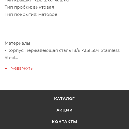
Тип пробки: винтовая
Тип покрытия: матовое
Материалы
- корпус: нержавеющая сталь 18/8 AISI 304 Stainless
Steel
- колба: нержавеющая сталь 18/8 AISI 304 Stainless
Steel
- крышка-пробка: пищевой пластик
- прокладки-уплотнители: пищевой силикон
КАТАЛОГ
АКЦИИ
КОНТАКТЫ