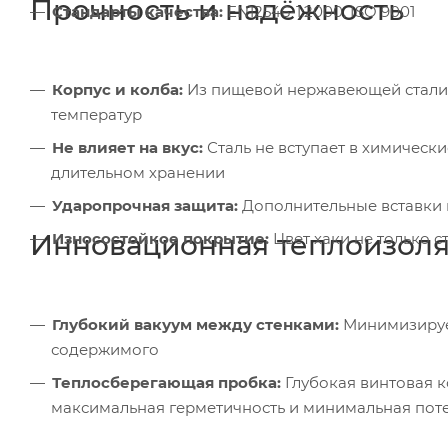
Прочность и надёжность
Стандарты качества:
EN12546-1:2000, ISO 9001
Корпус и колба:
Из пищевой нержавеющей стали 1
температур
Не влияет на вкус:
Сталь не вступает в химически
длительном хранении
Ударопрочная защита:
Дополнительные вставки и
Инновационная теплоизол
Износостойкое покрытие:
Цвет хаки не только с
Глубокий вакуум между стенками:
Минимизирует
содержимого
Теплосберегающая пробка:
Глубокая винтовая 
максимальная герметичность и минимальная поте