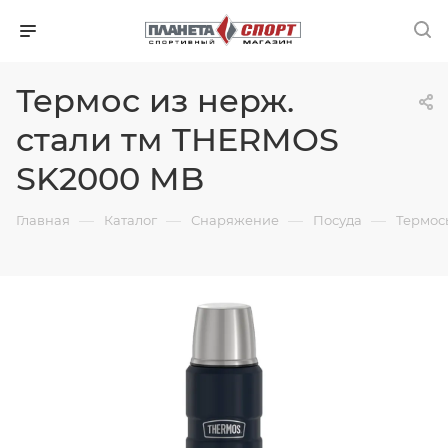
Термос из нерж.
стали тм THERMOS
SK2000 MB
—
—
—
—
Главная
Каталог
Снаряжение
Посуда
Термос