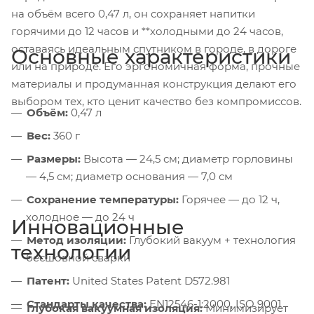
на объём всего 0,47 л, он сохраняет напитки
горячими до 12 часов и **холодными до 24 часов,
оставаясь идеальным спутником в городе, в дороге
Основные характеристики
или на природе. Его эргономичная форма, прочные
материалы и продуманная конструкция делают его
выбором тех, кто ценит качество без компромиссов.
Объём:
0,47 л
Вес:
360 г
Размеры:
Высота — 24,5 см; диаметр горловины
— 4,5 см; диаметр основания — 7,0 см
Сохранение температуры:
Горячее — до 12 ч,
холодное — до 24 ч
Инновационные
Метод изоляции:
Глубокий вакуум + технология
технологии
бесшовной сварки
Патент:
United States Patent D572.981
Стандарты качества:
EN12546-1:2000, ISO 9001
Глубокая вакуумная изоляция:
Минимизирует