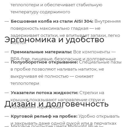
теплопотери и обеспечивает стабильную
температуру содержимого
Бесшовная колба из стали AISI 304:
Внутренняя
поверхность максимально гладкая — не
задерживает остатки, не впитывает запахи, легко
Эргономика и удобство
моется
Премиальные материалы:
Все компоненты —
BPA-free, пищевые, безопасные и долговечные
Полуоборотное открывание:
Специальные пазы
в пробке позволяют наливать напиток, не
выкручивая её полностью — снижает
теплопотери
Указатели потока жидкости:
Стрелки на
крышке показывают направление струи и
Дизайн и долговечность
положения «open/close»
Круговой рельеф на пробке:
Удобно открывать
и закрывать даже одной рукой или в перчатках
Матовое покрытие цвета Midnight Blue —