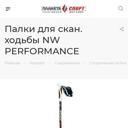
Палки для скан.
ходьбы NW
PERFORMANCE
—
—
—
Главная
Каталог
Снаряжение
Спортивные палки