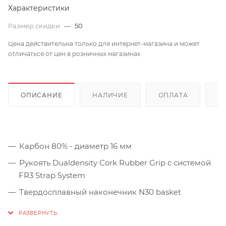
Характеристики
Размер скидки
—
50
Цена действительна только для интернет-магазина и может
отличаться от цен в розничных магазинах
ОПИСАНИЕ
НАЛИЧИЕ
ОПЛАТА
Д
Карбон 80% - диаметр 16 мм
Рукоять Dualdensity Cork Rubber Grip с системой
FR3 Strap System
Твердосплавный наконечник N30 basket
Резиновый защитный наконечник Nordic
Вес:
155 гр (одна палка).