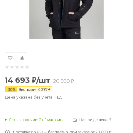
14 693
₽
/шт
20 990
₽
-
30
%
Экономия
6 297
₽
Цена указана без учета НДС
Есть в наличии
: 3
в 1 магазине
Нашли дешевле?
Доставка по РФ — бесплатно, при заказе от 20 000 р.