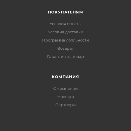
наушники. В области подмышек предусмотрена
дополнительная вентиляция. В области спины, с
ПОКУПАТЕЛЯМ
изнаночной стороны, влагоотводящая вставка.
Условия оплаты
Условия доставки
Рассчитана на температурный режим от 0 до -25
Программа лояльности
градусов.
Возврат
Состав:
Гарантия на товар
КОМПАНИЯ
О компании
Новости
Партнеры