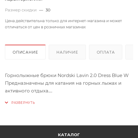
Размер скидки
—
30
Цена действительна только для интернет-магазина и может
отличаться от цен в розничных магазинах
ОПИСАНИЕ
НАЛИЧИЕ
ОПЛАТА
Д
Горнолыжные брюки Nordski Lavin 2.0 Dress Blue W
Предназначены для катания на горных лыжах и
активного отдыха.
Мембрана 8000/8000 отлично защищает от ветра и
намокания.
Внутри утеплитель- микроволокно Hetta 100 гр.
Брюки на бретелях, с высокой спинкой, которую
при необходимости можно отстегнуть. На поясе
КАТАЛОГ
имеются липучки , для регулировки объема. По