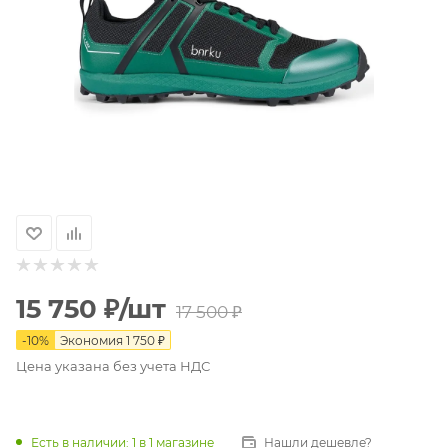
15 750
₽
/шт
17 500
₽
-
10
%
Экономия
1 750
₽
Цена указана без учета НДС
Есть в наличии
: 1
в 1 магазине
Нашли дешевле?