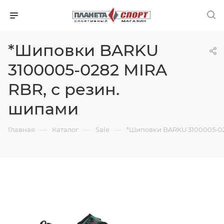
*Шиповки BARKU
3100005-0282 MIRA
RBR, с резин.
шипами
—
—
—
Главная
Каталог
Sale
*Шиповки BARKU 3100005-02