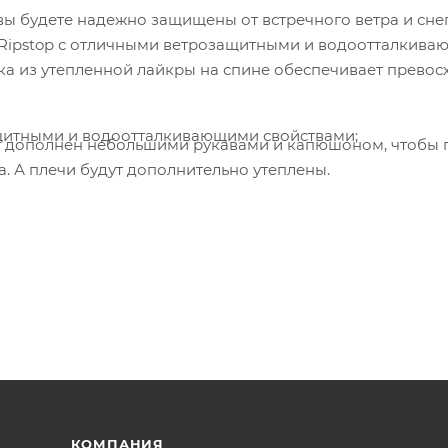
ы будете надежно защищены от встречного ветра и сне
 Ripstop с отличными ветрозащитными и водоотталкив
вка из утепленной лайкры на спине обеспечивает прево
ащитными и водоотталкивающими свойствами;
т дополнен небольшими рукавами и капюшоном, чтобы 
. А плечи будут дополнительно утеплены.
КОМПАНИЯ