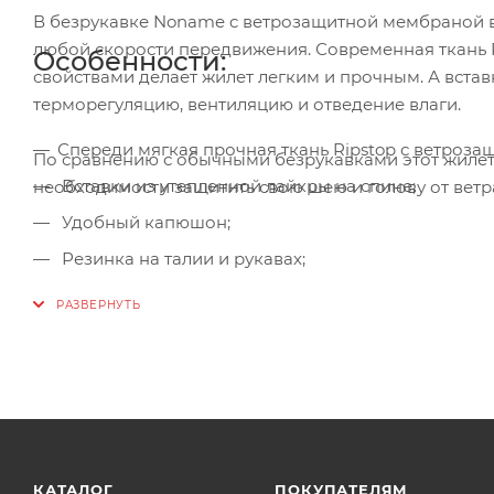
В безрукавке Noname c ветрозащитной мембраной в
любой скорости передвижения. Современная ткань
Особенности:
свойствами делает жилет легким и прочным. А вста
терморегуляцию, вентиляцию и отведение влаги.
Спереди мягкая прочная ткань Ripstop с ветроз
По сравнению с обычными безрукавками этот жиле
Вставки из утепленной лайкры на спине;
необходимости защитить свою шею и голову от ветра
Удобный капюшон;
Резинка на талии и рукавах;
Безрукавка анатомичес­кого кроя;
2 кармана на молнии по бокам;
Стильный дизайн.
КАТАЛОГ
ПОКУПАТЕЛЯМ