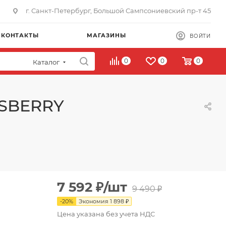
г. Санкт-Петербург, Большой Сампсониевский пр-т 45
КОНТАКТЫ
МАГАЗИНЫ
ВОЙТИ
0
0
0
Каталог
ASBERRY
7 592
₽
/шт
9 490
₽
-
20
%
Экономия
1 898
₽
Цена указана без учета НДС