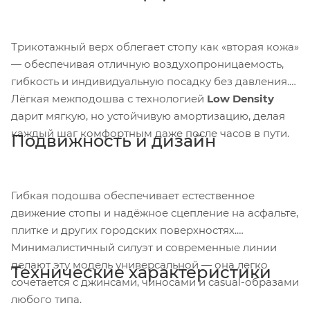
Трикотажный верх облегает стопу как «вторая кожа»
— обеспечивая отличную воздухопроницаемость,
гибкость и индивидуальную посадку без давления.
Лёгкая межподошва с технологией
Low Density
дарит мягкую, но устойчивую амортизацию, делая
каждый шаг комфортным даже после часов в пути.
Подвижность и дизайн
Гибкая подошва обеспечивает естественное
движение стопы и надёжное сцепление на асфальте,
плитке и других городских поверхностях.
Минималистичный силуэт и современные линии
делают эту модель универсальной — она легко
Технические характеристики
сочетается с джинсами, чиносами и casual-образами
любого типа.