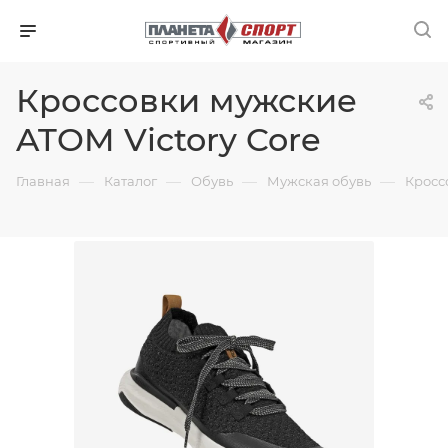
Кроссовки мужские
ATOM Victory Core
—
—
—
—
Главная
Каталог
Обувь
Мужская обувь
Кросс