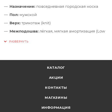
Назначение:
повседневная городская носка
Пол:
мужской
Верх:
трикотаж (knit)
Межподошва:
лёгкая, мягкая амортизация (Low
Density)
Подошва:
гибкая, с хорошим сцеплением
Особенности:
«вторая кожа»-посадка, дышащий
верх, современный дизайн
КАТАЛОГ
АКЦИИ
КОНТАКТЫ
МАГАЗИНЫ
ИНФОРМАЦИЯ