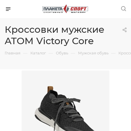
Кроссовки мужские
ATOM Victory Core
—
—
—
—
Главная
Каталог
Обувь
Мужская обувь
Кросс