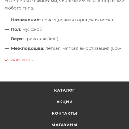
сочетается с джинсами, чиносами и casual-образами
любого типа.
Назначение:
повседневная городская носка
Пол:
мужской
Верх:
трикотаж (knit)
Межподошва:
лёгкая, мягкая амортизация (Low
Density)
Подошва:
гибкая, с хорошим сцеплением
Особенности:
«вторая кожа»-посадка, дышащий
верх, современный дизайн
КАТАЛОГ
АКЦИИ
КОНТАКТЫ
МАГАЗИНЫ