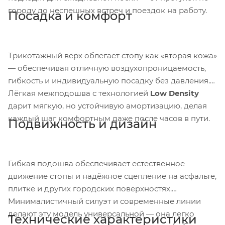
городу до неспешных встреч и поездок на работу.
Посадка и комфорт
Трикотажный верх облегает стопу как «вторая кожа»
— обеспечивая отличную воздухопроницаемость,
гибкость и индивидуальную посадку без давления.
Лёгкая межподошва с технологией
Low Density
дарит мягкую, но устойчивую амортизацию, делая
каждый шаг комфортным даже после часов в пути.
Подвижность и дизайн
Гибкая подошва обеспечивает естественное
движение стопы и надёжное сцепление на асфальте,
плитке и других городских поверхностях.
Минималистичный силуэт и современные линии
делают эту модель универсальной — она легко
Технические характеристики