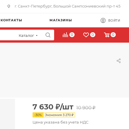
г. Санкт-Петербург, Большой Сампсониевский пр-т 45
КОНТАКТЫ
МАГАЗИНЫ
ВОЙТИ
0
0
0
Каталог
7 630
₽
/шт
10 900
₽
-
30
%
Экономия
3 270
₽
Цена указана без учета НДС