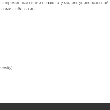
и современные линии делают эту модель универсальной
разами любого типа.
ensity)
верх, современный дизайн