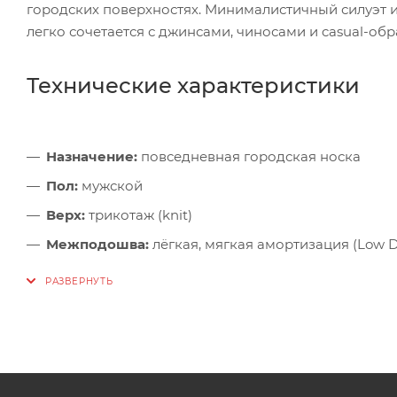
городских поверхностях. Минималистичный силуэт 
легко сочетается с джинсами, чиносами и casual-об
Технические характеристики
Назначение:
повседневная городская носка
Пол:
мужской
Верх:
трикотаж (knit)
Межподошва:
лёгкая, мягкая амортизация (Low D
Подошва:
гибкая, с хорошим сцеплением
Особенности:
«вторая кожа»-посадка, дышащий 