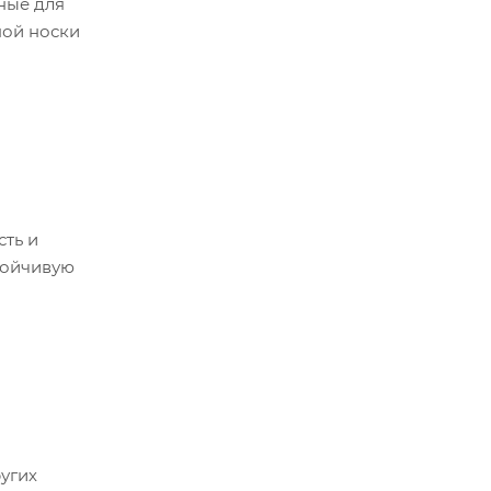
ные для
ной носки
сть и
тойчивую
угих