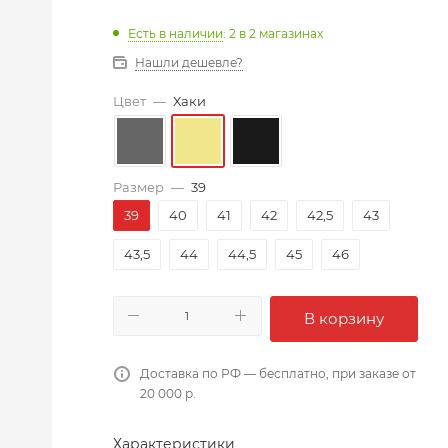
Есть в наличии
: 2
в 2 магазинах
Нашли дешевле?
Цвет
—
Хаки
Размер
—
39
39
40
41
42
42,5
43
43,5
44
44,5
45
46
В корзину
Доставка по РФ — бесплатно, при заказе от
20 000 р.
Характеристики