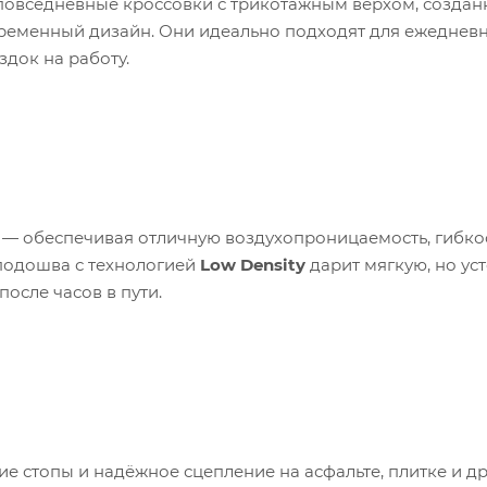
повседневные кроссовки с трикотажным верхом, создан
временный дизайн. Они идеально подходят для ежеднев
здок на работу.
» — обеспечивая отличную воздухопроницаемость, гибко
подошва с технологией
Low Density
дарит мягкую, но ус
осле часов в пути.
е стопы и надёжное сцепление на асфальте, плитке и др