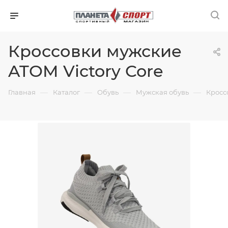
Кроссовки мужские
ATOM Victory Core
—
—
—
—
Главная
Каталог
Обувь
Мужская обувь
Кросс