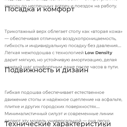
городу до неспешных встреч и поездок на работу.
Посадка и комфорт
Трикотажный верх облегает стопу как «вторая кожа»
— обеспечивая отличную воздухопроницаемость,
гибкость и индивидуальную посадку без давления.
Лёгкая межподошва с технологией
Low Density
дарит мягкую, но устойчивую амортизацию, делая
каждый шаг комфортным даже после часов в пути.
Подвижность и дизайн
Гибкая подошва обеспечивает естественное
движение стопы и надёжное сцепление на асфальте,
плитке и других городских поверхностях.
Минималистичный силуэт и современные линии
делают эту модель универсальной — она легко
Технические характеристики