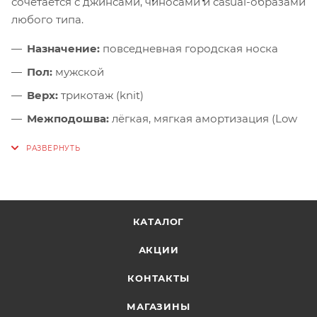
сочетается с джинсами, чиносами и casual-образами
любого типа.
Назначение:
повседневная городская носка
Пол:
мужской
Верх:
трикотаж (knit)
Межподошва:
лёгкая, мягкая амортизация (Low
Density)
Подошва:
гибкая, с хорошим сцеплением
Особенности:
«вторая кожа»-посадка, дышащий
верх, современный дизайн
КАТАЛОГ
АКЦИИ
КОНТАКТЫ
МАГАЗИНЫ