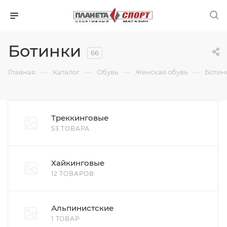
Ботинки
66
—
—
—
—
Главная
Каталог
Обувь
Женская обувь
Ботин
Треккинговые
53 ТОВАРА
Хайкинговые
12 ТОВАРОВ
Альпинистские
1 ТОВАР