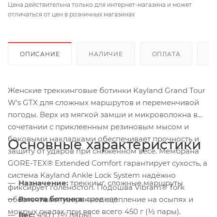
Цена действительна только для интернет-магазина и может
отличаться от цен в розничных магазинах
ОПИСАНИЕ
НАЛИЧИЕ
ОПЛАТА
Д
Женские треккинговые ботинки Kayland Grand Tour
W's GTX для сложных маршрутов и переменчивой
погоды. Верх из мягкой замши и микроволокна в
сочетании с приклеенным резиновым мысом и
боковыми накладками обеспечивает прочность и
Основные характеристики
защиту от ударов при сниженном весе. Мембрана
GORE-TEX® Extended Comfort гарантирует сухость, а
система Kayland Ankle Lock System надёжно
Назначение:
треккинг, сложные маршруты
фиксирует голеностоп. Подошва Vibram® Tork
Высота ботинка:
средняя
обеспечивает уверенное сцепление на осыпях и
мокрых скалах при весе всего 450 г (½ пары).
Вес:
450 г (½ пары)