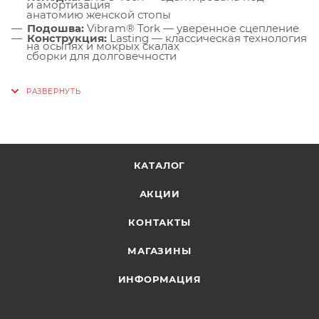
и амортизация
анатомию женской стопы
Подошва:
Vibram® Tork — уверенное сцепление
Конструкция:
Lasting — классическая технология
на осыпях и мокрых скалах
сборки для долговечности
Kayland Ankle Lock System:
надёжная фиксация
голеностопа, предотвращение неестественных
движений
Защита стопы:
приклеенный резиновый мыс и
боковые накладки — защита от ударов и
КАТАЛОГ
истирания
АКЦИИ
Воротник:
из лайкры — комфорт вокруг
лодыжки без давления и натираний
КОНТАКТЫ
Шнуровка:
с петлями (eyestays) — плотный охват
МАГАЗИНЫ
подъёма и основания стопы, равномерная
фиксация
ИНФОРМАЦИЯ