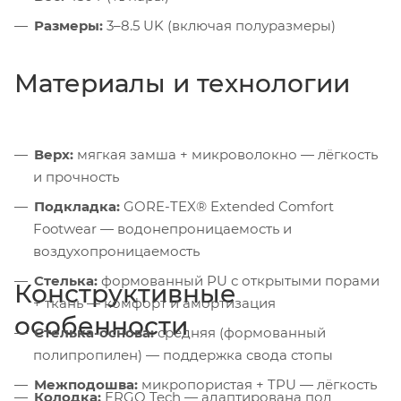
Размеры:
3–8.5 UK (включая полуразмеры)
Материалы и технологии
Верх:
мягкая замша + микроволокно — лёгкость
и прочность
Подкладка:
GORE-TEX® Extended Comfort
Footwear — водонепроницаемость и
воздухопроницаемость
Стелька:
формованный PU с открытыми порами
Конструктивные
+ ткань — комфорт и амортизация
особенности
Стелька-основа:
средняя (формованный
полипропилен) — поддержка свода стопы
Межподошва:
микропористая + TPU — лёгкость
Колодка:
ERGO Tech — адаптирована под