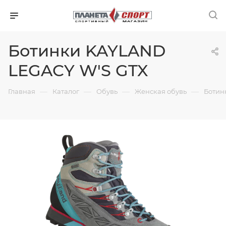
Ботинки KAYLAND
LEGACY W'S GTX
—
—
—
—
Главная
Каталог
Обувь
Женская обувь
Ботин