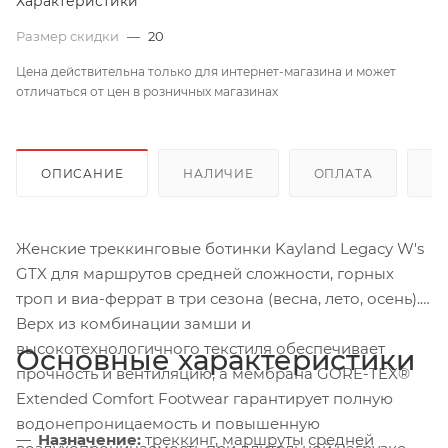
Характеристики
Размер скидки
—
20
Цена действительна только для интернет-магазина и может
отличаться от цен в розничных магазинах
ОПИСАНИЕ
НАЛИЧИЕ
ОПЛАТА
Д
Женские треккинговые ботинки Kayland Legacy W's
GTX для маршрутов средней сложности, горных
троп и виа-феррат в три сезона (весна, лето, осень).
Верх из комбинации замши и
высокотехнологичного текстиля обеспечивает
Основные характеристики
прочность и вентиляцию, а мембрана GORE-TEX®
Extended Comfort Footwear гарантирует полную
водонепроницаемость и повышенную
Назначение:
треккинг, маршруты средней