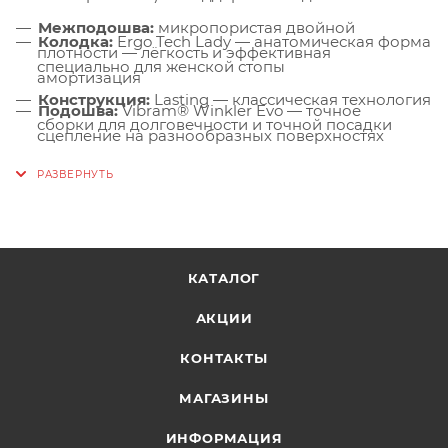
Межподошва:
микропористая двойной
Колодка:
Ergo Tech Lady — анатомическая форма
плотности — лёгкость и эффективная
специально для женской стопы
амортизация
Конструкция:
Lasting — классическая технология
Подошва:
Vibram® Winkler Evo — точное
сборки для долговечности и точной посадки
сцепление на разнообразных поверхностях
Дизайн:
чистые линии и сбалансированная
цветовая гамма отсылают к классике
альпинистской обуви с актуальным взглядом на
функциональность
КАТАЛОГ
АКЦИИ
КОНТАКТЫ
МАГАЗИНЫ
ИНФОРМАЦИЯ