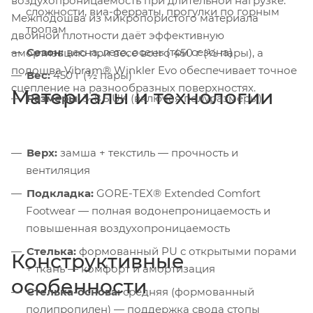
воздухопроницаемость при длительной нагрузке.
сложности, виа-ферраты, прогулки по горным
Межподошва из микропористого материала
тропам
двойной плотности даёт эффективную
Сезон:
весна, лето, осень (три сезона)
амортизацию при весе всего 450 г (½ пары), а
подошва Vibram® Winkler Evo обеспечивает точное
Вес:
450 г (½ пары)
сцепление на разнообразных поверхностях.
Материалы и технологии
Размеры:
3–8.5 UK (включая полуразмеры)
Верх:
замша + текстиль — прочность и
вентиляция
Подкладка:
GORE-TEX® Extended Comfort
Footwear — полная водонепроницаемость и
повышенная воздухопроницаемость
Стелька:
формованный PU с открытыми порами
Конструктивные
+ ткань — комфорт и амортизация
особенности
Стелька-основа:
средняя (формованный
полипропилен) — поддержка свода стопы