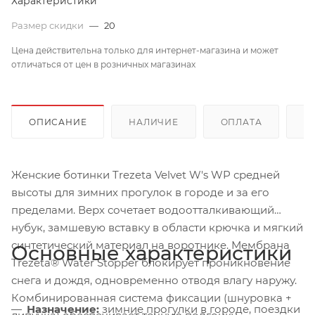
Характеристики
Размер скидки
—
20
Цена действительна только для интернет-магазина и может
отличаться от цен в розничных магазинах
ОПИСАНИЕ
НАЛИЧИЕ
ОПЛАТА
Д
Женские ботинки Trezeta Velvet W's WP средней
высоты для зимних прогулок в городе и за его
пределами. Верх сочетает водоотталкивающий
нубук, замшевую вставку в области крючка и мягкий
синтетический материал на воротнике. Мембрана
Основные характеристики
Trezeta® Water Stopper блокирует проникновение
снега и дождя, одновременно отводя влагу наружу.
Комбинированная система фиксации (шнуровка +
Назначение:
зимние прогулки в городе, поездки