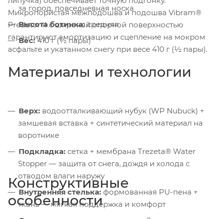
липучка) обеспечивает точную подгонку.
за город, повседневная носка
Микропористая межподошва и подошва Vibram®
Высота ботинка:
средняя
Predator II с широкой опорной поверхностью
гарантируют амортизацию и сцепление на мокром
Вес:
410 г (½ пары)
асфальте и укатанном снегу при весе 410 г (½ пары).
Материалы и технологии
Верх:
водоотталкивающий нубук (WP Nubuck) +
замшевая вставка + синтетический материал на
воротнике
Подкладка:
сетка + мембрана Trezeta® Water
Stopper — защита от снега, дождя и холода с
отводом влаги наружу
Конструктивные
Внутренняя стелька:
формованная PU-пена +
особенности
ткань — мягкая поддержка и комфорт