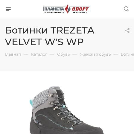
Ботинки TREZETA
VELVET W'S WP
—
—
—
—
Главная
Каталог
Обувь
Женская обувь
Ботин