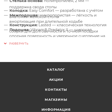
Стелька-основа:
полипропилен, 2 мм —
поддержка свода стопы
Колодка:
Easy Comfort — разработана с учётом
Межподошва:
микропористая — лёгкость и
анатомии женской стопы
амортизация при длительной ходьбе
Конструкция:
Lasted — классическая технология
Подошва:
Vibram® Predator II — широкая
сборки для долговечности и точной посадки
опорная поверхность и уверенное сцепление на
Система фиксации:
классическая шнуровка +
мокром асфальте и укатанном снегу
липучка — точная подгонка под форму ноги
Средний вырез воротника:
устойчивость стопы
без ограничения подвижности
Усиленная пятка и зауженный носок:
прочность
КАТАЛОГ
и изящество силуэта
АКЦИИ
Синтетическая микрофибра в подкладке:
сохранение тепла и стильный внутренний вид
КОНТАКТЫ
МАГАЗИНЫ
ИНФОРМАЦИЯ