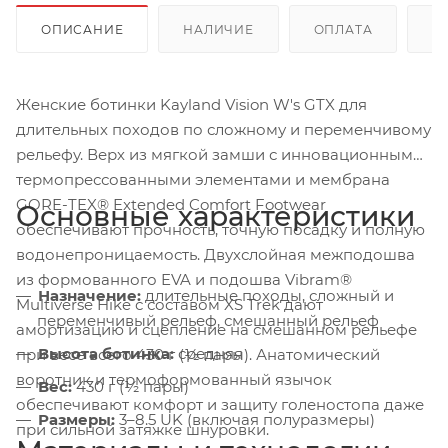
ОПИСАНИЕ
НАЛИЧИЕ
ОПЛАТА
Д
Женские ботинки Kayland Vision W's GTX для
длительных походов по сложному и переменчивому
рельефу. Верх из мягкой замши с инновационными
термопрессованными элементами и мембрана
GORE-TEX® Extended Comfort Footwear
Основные характеристики
обеспечивают прочность, точную посадку и полную
водонепроницаемость. Двухслойная межподошва
из формованного EVA и подошва Vibram®
Назначение:
длительные походы, сложный и
Multiverse Hike с составом XS Trek дают
переменчивый рельеф, смешанный рельеф
амортизацию и сцепление на смешанном рельефе
Высота ботинка:
средняя
при весе всего 430 г (½ пары). Анатомический
воротник и термоформованный язычок
Вес:
430 г (½ пары)
обеспечивают комфорт и защиту голеностопа даже
Размеры:
3–8.5 UK (включая полуразмеры)
при сильной затяжке шнуровки.