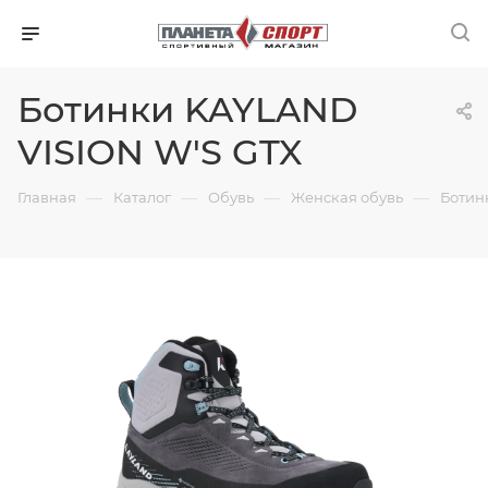
Ботинки KAYLAND
VISION W'S GTX
—
—
—
—
Главная
Каталог
Обувь
Женская обувь
Ботин