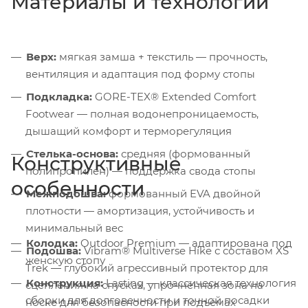
Материалы и технологии
Верх:
мягкая замша + текстиль — прочность,
вентиляция и адаптация под форму стопы
Подкладка:
GORE-TEX® Extended Comfort
Footwear — полная водонепроницаемость,
дышащий комфорт и терморегуляция
Стелька-основа:
средняя (формованный
Конструктивные
полипропилен) — поддержка свода стопы
особенности
Межподошва:
формованный EVA двойной
плотности — амортизация, устойчивость и
минимальный вес
Колодка:
Outdoor Premium — адаптирована под
Подошва:
Vibram® Multiverse Hike с составом XS
женскую стопу
Trek — глубокий агрессивный протектор для
Конструкция:
Lasting — классическая технология
сцепления на спусках, упрочнённая зона на
сборки для долговечности и точной посадки
носке для безопасности при подъёмах