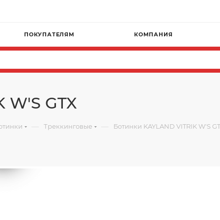
ПОКУПАТЕЛЯМ
КОМПАНИЯ
K W'S GTX
—
—
отинки
Треккинговые
Ботинки KAYLAND VITRIK W'S G