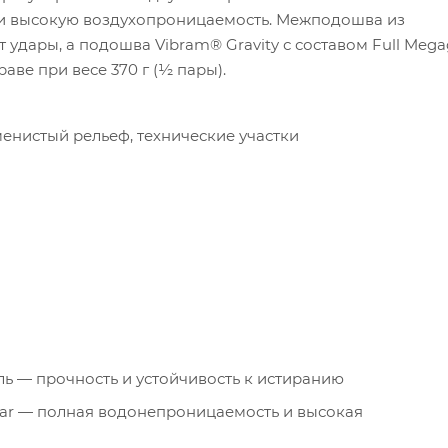
 и высокую воздухопроницаемость. Межподошва из
удары, а подошва Vibram® Gravity с составом Full Mega
аве при весе 370 г (½ пары).
енистый рельеф, технические участки
ль — прочность и устойчивость к истиранию
ar — полная водонепроницаемость и высокая