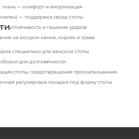
 ткань — комфорт и амортизация
пилен) — поддержка свода стопы
ти
 — устойчивость и гашение ударов
ление на мокром камне, корнях и траве
орма специально для женской стопы
 сборки для долговечности
ация стопы, предотвращение проскальзывания
точная регулировка посадки под форму стопы
даров на скалах и осыпях