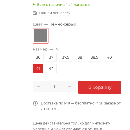
Есть в наличии
: 1
в 1 магазине
Нашли дешевле?
Цвет
—
Темно-серый
Размер
—
41
36
37
37,5
38
38,5
40
41
42
В корзину
Доставка по РФ — бесплатно, при заказе от
20 000 р.
Цена действительна только для интернет-
магазина и может отличаться от цен в