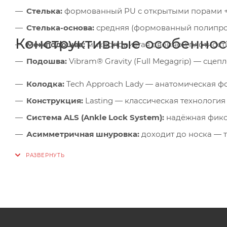
Стелька:
формованный PU с открытыми порами +
Стелька-основа:
средняя (формованный полипро
Конструктивные особеннос
Межподошва:
микропористая двойной плотности
Подошва:
Vibram® Gravity (Full Megagrip) — сцеп
Колодка:
Tech Approach Lady — анатомическая ф
Конструкция:
Lasting — классическая технология
Система ALS (Ankle Lock System):
надёжная фикс
Асимметричная шнуровка:
доходит до носка — 
Усиленные зоны:
на мыске и пятке — защита от у