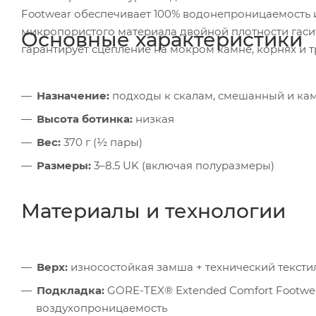
Footwear обеспечивает 100% водонепроницаемость
микропористого материала двойной плотности гасит 
Основные характеристики
гарантирует сцепление на мокром камне, корнях и тр
Назначение:
подходы к скалам, смешанный и кам
Высота ботинка:
низкая
Вес:
370 г (½ пары)
Размеры:
3–8.5 UK (включая полуразмеры)
Материалы и технологии
Верх:
износостойкая замша + технический тексти
Подкладка:
GORE-TEX® Extended Comfort Footwe
воздухопроницаемость