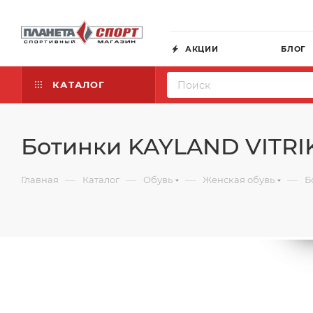
АКЦИИ
БЛОГ
КАТАЛОГ
Ботинки KAYLAND VITRI
—
—
—
—
Главная
Каталог
Обувь
Женская обувь
Б