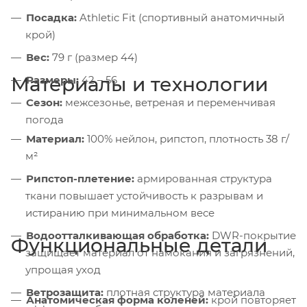
Посадка:
Athletic Fit (спортивный анатомичный
крой)
Вес:
79 г (размер 44)
Материалы и технологии
Размеры:
42 – 56
Сезон:
межсезонье, ветреная и переменчивая
погода
Материал:
100% нейлон, рипстоп, плотность 38 г/
м²
Рипстоп-плетение:
армированная структура
ткани повышает устойчивость к разрывам и
истиранию при минимальном весе
Водоотталкивающая обработка:
DWR-покрытие
Функциональные детали
защищает материал от намокания и загрязнений,
упрощая уход
Ветрозащита:
плотная структура материала
Анатомическая форма коленей:
крой повторяет