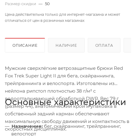
Размер скидки
—
50
Цена действительна только для интернет-магазина и может
отличаться от цен в розничных магазинах
ОПИСАНИЕ
НАЛИЧИЕ
ОПЛАТА
Д
Мужские сверхлёгкие ветрозащитные брюки Red
Fox Trek Super Light II для бега, скайраннинга,
трейлраннинга и велоспорта. Изготовлены из
нейлона рипстоп плотностью 38 г/м² с
водоотталкивающей обработкой DWR. Вес 79 г
Основные характеристики
(размер 44), анатомический крой и упаковка в
собственный задний карман обеспечивают
максимальную свободу движений и компактность в
Назначение:
бег, скайраннинг, трейлраннинг,
скоростных дисциплинах.
велоспорт