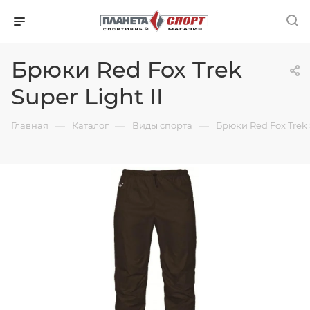
Брюки Red Fox Trek
Super Light II
—
—
—
Главная
Каталог
Виды спорта
Брюки Red Fox Trek S