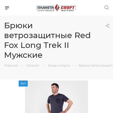
Брюки
ветрозащитные Red
Fox Long Trek II
Мужские
—
—
—
Главная
Каталог
Виды спорта
Брюки ветрозащитны
Хит