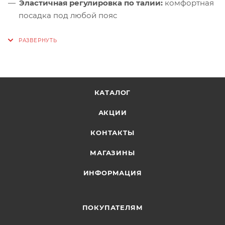
Эластичная регулировка по талии:
комфортная
посадка под любой пояс
Влагозащитные молнии по низу:
+ регулировка
объёма — легко надевать поверх обуви
Задний карман-мешок:
брюки компактно
складываются в собственный карман
КАТАЛОГ
АКЦИИ
КОНТАКТЫ
МАГАЗИНЫ
ИНФОРМАЦИЯ
ПОКУПАТЕЛЯМ