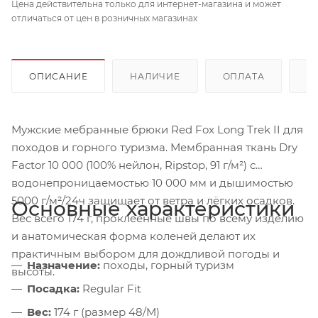
Цена действительна только для интернет-магазина и может
отличаться от цен в розничных магазинах
ОПИСАНИЕ
НАЛИЧИЕ
ОПЛАТА
Д
Мужские мебранные брюки Red Fox Long Trek II для
походов и горного туризма. Мембранная ткань Dry
Factor 10 000 (100% нейлон, Ripstop, 91 г/м²) с
водонепроницаемостью 10 000 мм и дышимостью
5000 г/м²/24ч защищает от ветра и лёгких осадков.
Основные характеристики
Вес всего 174 г, проклеенные швы по всему изделию
и анатомическая форма коленей делают их
практичным выбором для дождливой погоды и
Назначение:
походы, горный туризм
высоты.
Посадка:
Regular Fit
Вес:
174 г (размер 48/M)