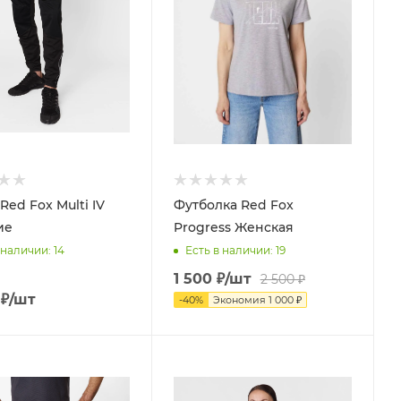
ed Fox Multi IV
Футболка Red Fox
ие
Progress Женская
 наличии
: 14
Есть в наличии
: 19
1 500
₽
/шт
2 500
₽
₽
/шт
-
40
%
Экономия
1 000
₽