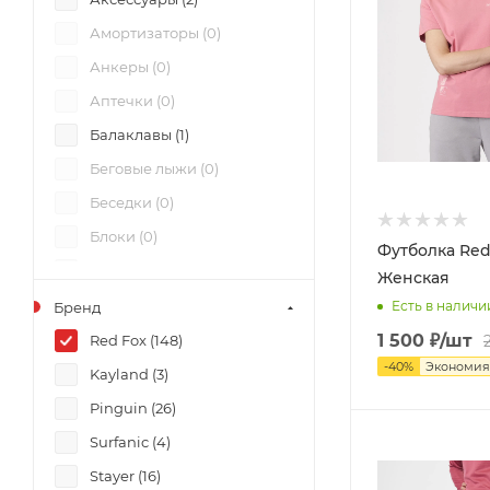
Амортизаторы (
0
)
Анкеры (
0
)
Аптечки (
0
)
Балаклавы (
1
)
Беговые лыжи (
0
)
Беседки (
0
)
Блоки (
0
)
Футболка Red
Болты (
0
)
Женская
Ботинки (
0
)
Есть в наличи
Бренд
Ботинки для сноуборда (
0
)
1 500
₽
/шт
Red Fox (
148
)
-
40
%
Экономи
Брюки (
36
)
Kayland (
3
)
Вертлюги (
0
)
Pinguin (
26
)
Винты (
0
)
Surfanic (
4
)
Гамаши (
2
)
Stayer (
16
)