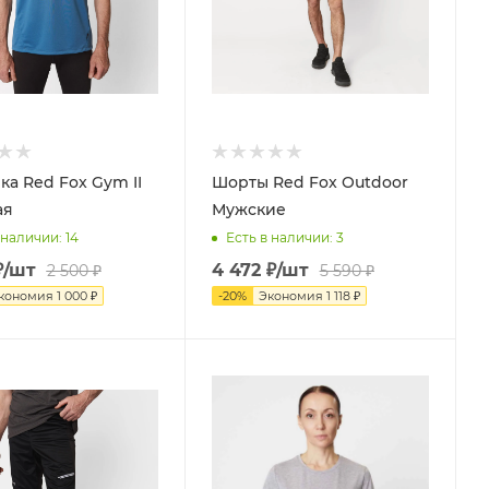
ка Red Fox Gym II
Шорты Red Fox Outdoor
ая
Мужские
 наличии
: 14
Есть в наличии
: 3
₽
/шт
4 472
₽
/шт
2 500
₽
5 590
₽
кономия
1 000
₽
-
20
%
Экономия
1 118
₽