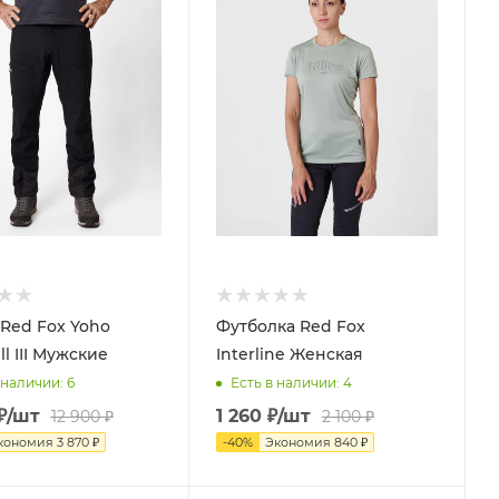
Red Fox Yoho
Футболка Red Fox
ll III Мужские
Interline Женская
 наличии
: 6
Есть в наличии
: 4
₽
/шт
1 260
₽
/шт
12 900
₽
2 100
₽
кономия
3 870
₽
-
40
%
Экономия
840
₽