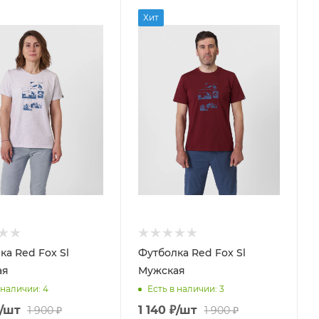
Хит
ка Red Fox Sl
Футболка Red Fox Sl
ая
Мужская
 наличии
: 4
Есть в наличии
: 3
/шт
1 140
₽
/шт
1 900
₽
1 900
₽