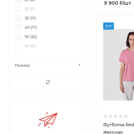
9 900
₽
/шт
FKD (
1
)
Мешки для магнезии (
1
)
25 (
0
)
Footwork (
12
)
Наклейка (
0
)
30 (
11
)
Grivel (
2
)
Нашивка (
0
)
Хит
40 (
17
)
Gypsy (
9
)
Носки (
0
)
50 (
32
)
HikeXp (
9
)
Обвязки промальп (
0
)
60 (
0
)
Hoka (
14
)
Обвязки спортивные (
0
)
70 (
13
)
Horsefeathers (
5
)
Оттяжки (
1
)
Размер
HUSKY (
30
)
Очки (
0
)
J'hayber (
1
)
Палатки (
2
)
Joint (
10
)
Палки для треккинга (
0
)
King Camp (
55
)
Перчатки (
3
)
Kovea (
10
)
Питьевые системы (
1
)
Krux (
1
)
Площадки (
0
)
LUCKYBOO (
1
)
Футболка Re
Подвески (
0
)
Женская
Makak (
8
)