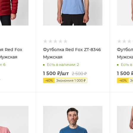
ая Red Fox
Футболка Red Fox ZT-8346
Футбол
V Мужская
Мужская
Мужск
и
: 6
Есть в наличии
: 2
Есть в
1 500
₽
/шт
1 500
2 500
₽
т
-
40
%
Экономия
1 000
₽
-
40
%
Э