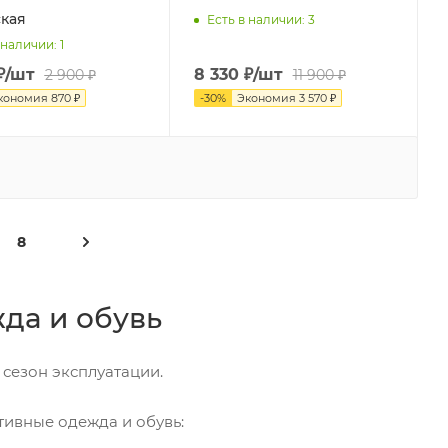
кая
Есть в наличии
: 3
 наличии
: 1
₽
/шт
8 330
₽
/шт
2 900
₽
11 900
₽
кономия
870
₽
-
30
%
Экономия
3 570
₽
8
да и обувь
сезон эксплуатации.
тивные одежда и обувь: