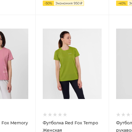
-
50
%
Экономия
950
₽
-
40
%
Э
d Fox Memory
Футболка Red Fox Tempo
Футбол
Женская
рукаво