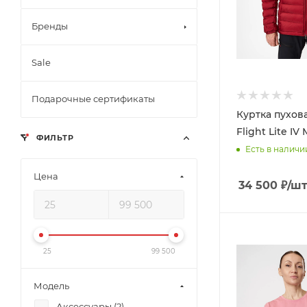
Бренды
Sale
Подарочные сертификаты
Куртка пухов
Flight Lite I
ФИЛЬТР
Есть в наличи
Цена
34 500
₽
/ш
25
99 500
Модель
Аксессуары (
2
)