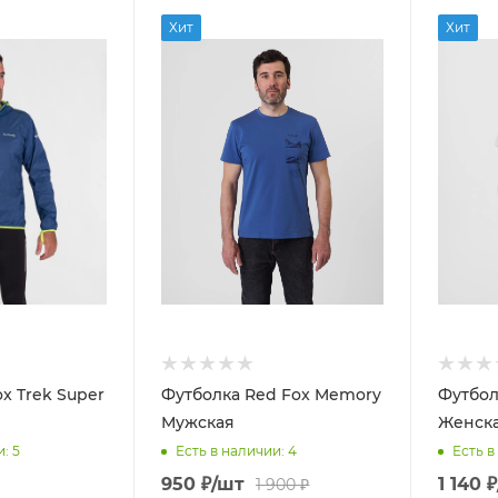
Хит
Хит
x Trek Super
Футболка Red Fox Memory
Футбол
Мужская
Женск
и
: 5
Есть в наличии
: 4
Есть в
950
₽
/шт
1 140
₽
1 900
₽