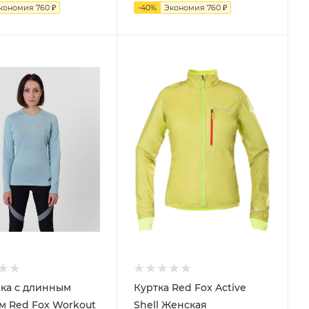
кономия
760
₽
-
40
%
Экономия
760
₽
ка с длинным
Куртка Red Fox Active
м Red Fox Workout
Shell Женская