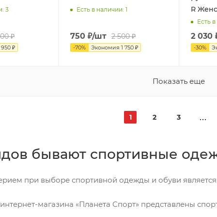
R Женс
и
: 3
Есть в наличии
: 1
Есть в
750
₽
/шт
2 030
900
₽
2 500
₽
я
950
₽
-
70
%
Экономия
1 750
₽
-
30
%
Э
Показать еще
1
2
3
идов бывают спортивные одеж
рием при выборе спортивной одежды и обуви является 
 интернет-магазина «Планета Спорт» представлены спор