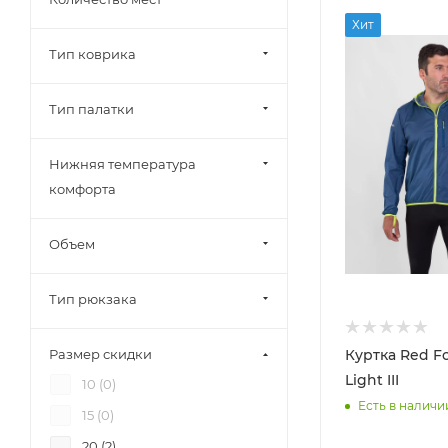
Комбинезоны (
1
)
Buff (
1
)
Хит
Косметички (
0
)
Тип коврика
BULin (
10
)
Кошки (
0
)
Burton (
2
)
Крепления (
0
)
Тип палатки
Camp (
23
)
Кресла (
0
)
Cebe (
1
)
Кроссовки (
0
)
Нижняя температура
Cook 'n' Escape (
4
)
Крюки (
0
)
комфорта
Cool Zone (
6
)
Куртки (
9
)
Crew (
1
)
Объем
Ледобуры (
0
)
EastCoast (
2
)
Ледорубы (
0
)
Тип рюкзака
Element (
4
)
Лонгборды (
0
)
Faders (
8
)
Лопаты (
0
)
Куртка Red Fo
Размер скидки
Fischer (
19
)
Лыжные ботинки (
0
)
Light III
10 (
0
)
Fixe (
8
)
Магнезии (
1
)
Есть в наличи
15 (
0
)
Fizan (
6
)
Маски (
0
)
20 (
2
)