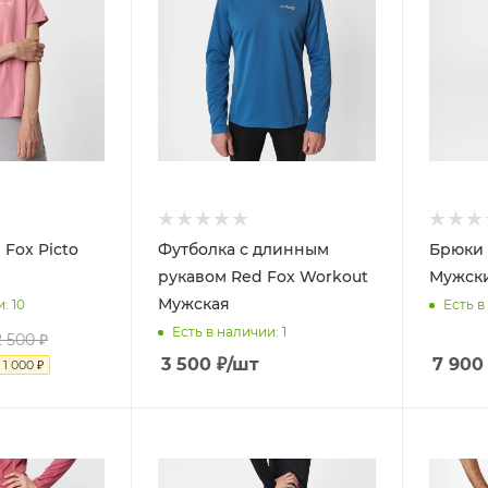
 Fox Picto
Футболка с длинным
Брюки R
рукавом Red Fox Workout
Мужск
Мужская
и
: 10
Есть в
Есть в наличии
: 1
2 500
₽
3 500
₽
/шт
7 900
я
1 000
₽