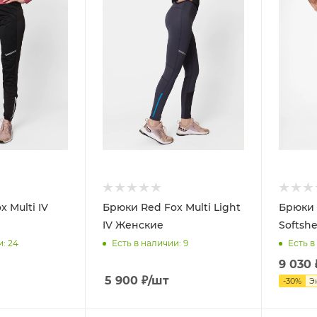
 Multi IV
Брюки Red Fox Multi Light
Брюки 
IV Женские
Softshe
и
: 24
Есть в наличии
: 9
Есть в
9 030
5 900
₽
/шт
-
30
%
Э