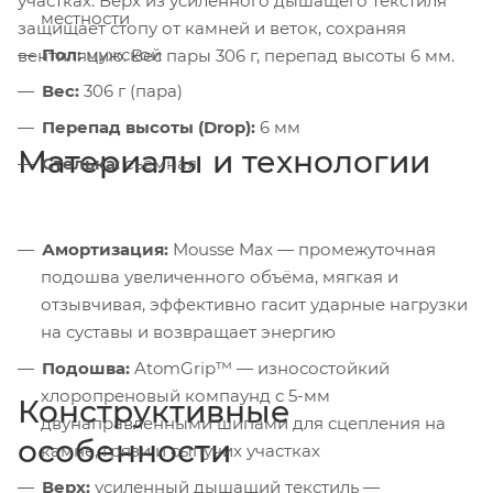
участках. Верх из усиленного дышащего текстиля
местности
защищает стопу от камней и веток, сохраняя
Пол:
мужской
вентиляцию. Вес пары 306 г, перепад высоты 6 мм.
Вес:
306 г (пара)
Перепад высоты (Drop):
6 мм
Материалы и технологии
Стелька:
съёмная
Амортизация:
Mousse Max — промежуточная
подошва увеличенного объёма, мягкая и
отзывчивая, эффективно гасит ударные нагрузки
на суставы и возвращает энергию
Подошва:
AtomGrip™ — износостойкий
хлоропреновый компаунд с 5-мм
Конструктивные
двунаправленными шипами для сцепления на
особенности
камне, грязи и сыпучих участках
Верх:
усиленный дышащий текстиль —