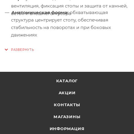
вентиляция, фиксация стопы и защита от камней,
Анатомическая форма:
обхватывающая
веток и внешнего мусора
структура центрирует стопу, обеспечивая
стабильность на поворотах и при боковых
движениях
Фиксатор шнурков:
эластичный —
предотвращает развязывание и сохраняет
плотную посадку
Усиленный носок:
защита пальцев от ударов о
препятствия
КАТАЛОГ
Перепад высоты 6 мм:
способствует
АКЦИИ
естественному биомеханическому бегу
Светоотражающие элементы:
видимость в
КОНТАКТЫ
условиях недостаточной освещённости
МАГАЗИНЫ
Экологичные материалы:
долговечные
ИНФОРМАЦИЯ
материалы с уменьшенным воздействием на