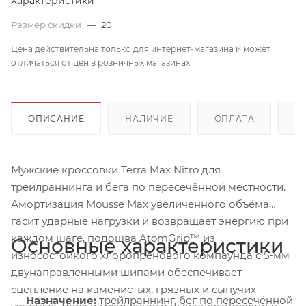
Характеристики
Размер скидки
—
20
Цена действительна только для интернет-магазина и может
отличаться от цен в розничных магазинах
ОПИСАНИЕ
НАЛИЧИЕ
ОПЛАТА
Д
Мужские кроссовки Terra Max Nitro для
трейлраннинга и бега по пересечённой местности.
Амортизация Mousse Max увеличенного объёма
гасит ударные нагрузки и возвращает энергию при
каждом шаге, подошва AtomGrip™ из
Основные характеристики
износостойкого хлоропренового компаунда с 5-мм
двунаправленными шипами обеспечивает
сцепление на каменистых, грязных и сыпучих
Назначение:
трейлраннинг, бег по пересечённой