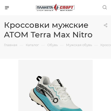
Кроссовки мужские
ATOM Terra Max Nitro
—
—
—
—
Главная
Каталог
Обувь
Мужская обувь
Кросс