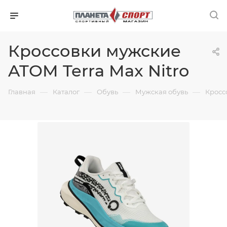
Кроссовки мужские
ATOM Terra Max Nitro
—
—
—
—
Главная
Каталог
Обувь
Мужская обувь
Кросс