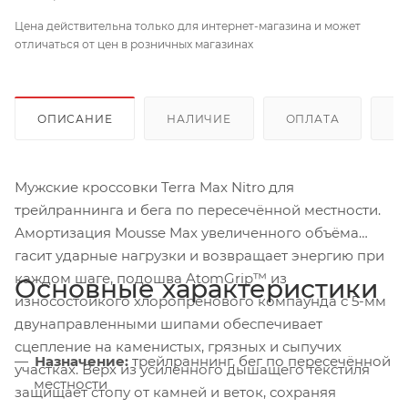
Цена действительна только для интернет-магазина и может
отличаться от цен в розничных магазинах
ОПИСАНИЕ
НАЛИЧИЕ
ОПЛАТА
Д
Мужские кроссовки Terra Max Nitro для
трейлраннинга и бега по пересечённой местности.
Амортизация Mousse Max увеличенного объёма
гасит ударные нагрузки и возвращает энергию при
каждом шаге, подошва AtomGrip™ из
Основные характеристики
износостойкого хлоропренового компаунда с 5-мм
двунаправленными шипами обеспечивает
сцепление на каменистых, грязных и сыпучих
Назначение:
трейлраннинг, бег по пересечённой
участках. Верх из усиленного дышащего текстиля
местности
защищает стопу от камней и веток, сохраняя