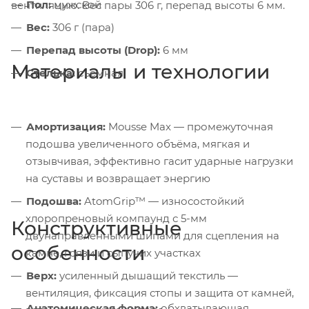
Пол:
мужской
вентиляцию. Вес пары 306 г, перепад высоты 6 мм.
Вес:
306 г (пара)
Перепад высоты (Drop):
6 мм
Материалы и технологии
Стелька:
съёмная
Амортизация:
Mousse Max — промежуточная
подошва увеличенного объёма, мягкая и
отзывчивая, эффективно гасит ударные нагрузки
на суставы и возвращает энергию
Подошва:
AtomGrip™ — износостойкий
хлоропреновый компаунд с 5-мм
Конструктивные
двунаправленными шипами для сцепления на
особенности
камне, грязи и сыпучих участках
Верх:
усиленный дышащий текстиль —
вентиляция, фиксация стопы и защита от камней,
Анатомическая форма:
обхватывающая