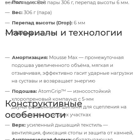
Пол:
мужской
вентиляцию. Вес пары 306 г, перепад высоты 6 мм.
Вес:
306 г (пара)
Перепад высоты (Drop):
6 мм
Материалы и технологии
Стелька:
съёмная
Амортизация:
Mousse Max — промежуточная
подошва увеличенного объёма, мягкая и
отзывчивая, эффективно гасит ударные нагрузки
на суставы и возвращает энергию
Подошва:
AtomGrip™ — износостойкий
хлоропреновый компаунд с 5-мм
Конструктивные
двунаправленными шипами для сцепления на
особенности
камне, грязи и сыпучих участках
Верх:
усиленный дышащий текстиль —
вентиляция, фиксация стопы и защита от камней,
Анатомическая форма:
обхватывающая