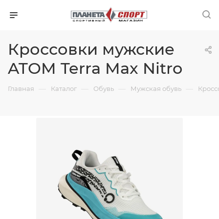
Кроссовки мужские
ATOM Terra Max Nitro
—
—
—
—
Главная
Каталог
Обувь
Мужская обувь
Кросс