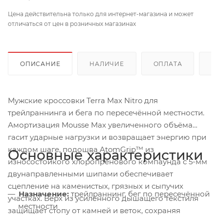
Цена действительна только для интернет-магазина и может
отличаться от цен в розничных магазинах
ОПИСАНИЕ
НАЛИЧИЕ
ОПЛАТА
Д
Мужские кроссовки Terra Max Nitro для
трейлраннинга и бега по пересечённой местности.
Амортизация Mousse Max увеличенного объёма
гасит ударные нагрузки и возвращает энергию при
каждом шаге, подошва AtomGrip™ из
Основные характеристики
износостойкого хлоропренового компаунда с 5-мм
двунаправленными шипами обеспечивает
сцепление на каменистых, грязных и сыпучих
Назначение:
трейлраннинг, бег по пересечённой
участках. Верх из усиленного дышащего текстиля
местности
защищает стопу от камней и веток, сохраняя