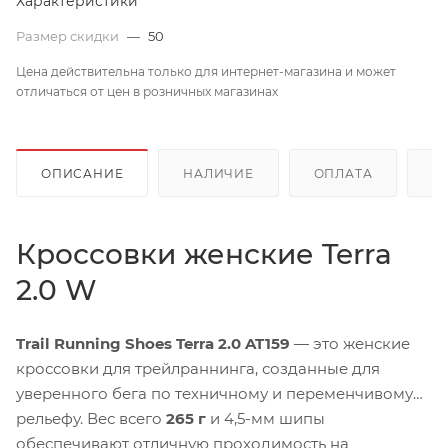
Характеристики
Размер скидки
—
50
Цена действительна только для интернет-магазина и может
отличаться от цен в розничных магазинах
ОПИСАНИЕ
НАЛИЧИЕ
ОПЛАТА
Д
Кроссовки женские Terra
2.0 W
Trail Running Shoes Terra 2.0 AT159
— это женские
кроссовки для трейлраннинга, созданные для
уверенного бега по техничному и переменчивому
рельефу. Вес всего
265 г
и 4,5-мм шипы
обеспечивают отличную проходимость на