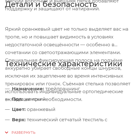
Мягкий воротник и внешняя пятка добавляют
Детали и безопасность
поддержку и защищают от натираний.
Яркий оранжевый цвет не только выделяет вас на
тропе, но и повышает видимость в условиях
недостаточной освещённости — особенно в
сочетании со светоотражающими элементами.
Специальная фиксирующая полоса на подъёме
Технические характеристики
аккуратно убирает свободные концы шнурков,
исключая их зацепление во время интенсивных
тренировок или гонок. Съёмная стелька позволяет
Назначение:
трейлраннинг
использовать индивидуальные ортопедические
Пол:
женский
вкладыши при необходимости.
Цвет:
оранжевый
Верх:
технический сетчатый текстиль с
термосварными вставками
Межподошва:
двойная плотность (Low Density),