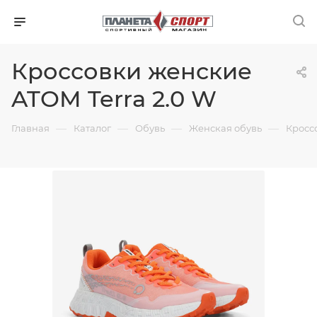
Кроссовки женские
ATOM Terra 2.0 W
—
—
—
—
Главная
Каталог
Обувь
Женская обувь
Кросс