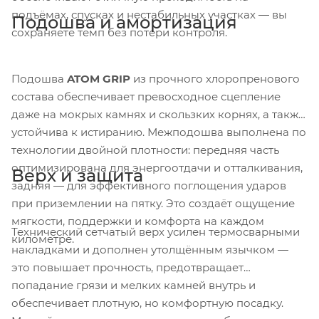
подъёмах, спусках и нестабильных участках — вы
Подошва и амортизация
сохраняете темп без потери контроля.
Подошва
ATOM GRIP
из прочного хлоропренового
состава обеспечивает превосходное сцепление
даже на мокрых камнях и скользких корнях, а также
устойчива к истиранию. Межподошва выполнена по
технологии двойной плотности: передняя часть
оптимизирована для энергоотдачи и отталкивания,
Верх и защита
задняя — для эффективного поглощения ударов
при приземлении на пятку. Это создаёт ощущение
мягкости, поддержки и комфорта на каждом
Технический сетчатый верх усилен термосварными
километре.
накладками и дополнен утолщённым язычком —
это повышает прочность, предотвращает
попадание грязи и мелких камней внутрь и
обеспечивает плотную, но комфортную посадку.