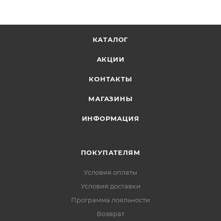
drop 4,5 мм
Подошва:
ATOM GRIP, 4.5 мм, хлоропреновый
состав
КАТАЛОГ
Стелька:
съёмная
АКЦИИ
Вес (один кроссовок):
265 г
КОНТАКТЫ
Особенности:
светоотражающие элементы,
фиксатор шнурков, усиленный язычок,
МАГАЗИНЫ
анатомическая поддержка
ИНФОРМАЦИЯ
ПОКУПАТЕЛЯМ
Условия оплаты
Условия доставки
Программа лояльности
Возврат