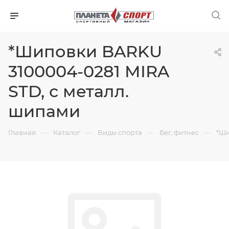
*Шиповки BARKU
3100004-0281 MIRA
STD, с металл.
шипами
—
—
—
—
Главная
Каталог
Виды спорта
Бег, фитнес
*Ши