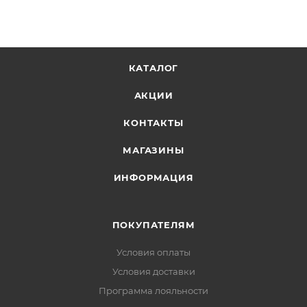
комфорт и адаптивную посадку.
Легкая межподошва из ЭВА
Верх из суперткани ®
Узкая посадка
КАТАЛОГ
Перепад 5 мм
АКЦИИ
Великобритания 4-12
КОНТАКТЫ
Ориентирование, бег по пересеченной
местности, небесные гонки, зимний бег
МАГАЗИНЫ
ИНФОРМАЦИЯ
ПОКУПАТЕЛЯМ
Условия оплаты
Условия доставки
Программа лояльности