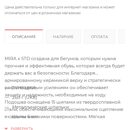
Цена действительна только для интернет-магазина и может
отличаться от цен в розничных магазинах
ОПИСАНИЕ
НАЛИЧИЕ
ОПЛАТА
Д
MIRA x STD создана для бегунов, которым нужна
прочная и эффективная обувь, которая всегда будет
держать вас в безопасности. Благодаря
армированному керамикой верху и стратегически
расположенным усилениям он обеспечивает
ФУНКЦИИ:
защиту и надежность, необходимые на ходу.
260 г (UK8)
Подошва оснащена 15 шипами из твердосплавной
Металлические шпильки
стали, обеспечивающими максимальное сцепление
с самыми жесткими поверхностями. Мягкая
Шипы 6 мм
конструкция пятки обеспечивает превосходный
Поддержка и защита арки