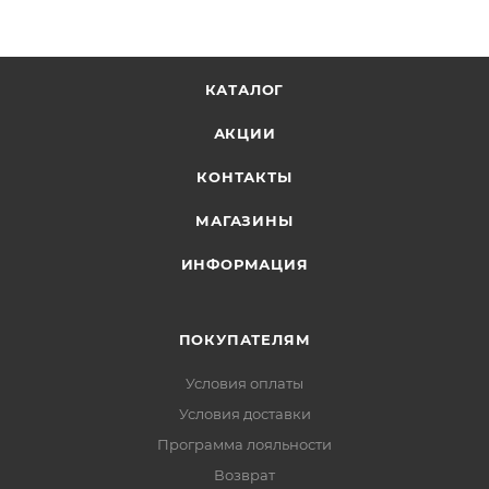
Гид по размерам: Подвеска 5” = Дека 7.5” - 8”
Подвеска 5.25” = Дека 8” - 8.125“ Подвеска 5.5” =
Дека 8.125“ - 8.25” Подвеска 6” = Дека 8.3”+;
КАТАЛОГ
Обращаем ваше внимание - цена указана за две
подвески.
АКЦИИ
КОНТАКТЫ
МАГАЗИНЫ
ИНФОРМАЦИЯ
ПОКУПАТЕЛЯМ
Условия оплаты
Условия доставки
Программа лояльности
Возврат