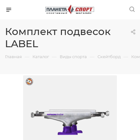
Комплект подвесок
LABEL
—
—
—
—
Главная
Каталог
Виды спорта
Скейтборд
Ком