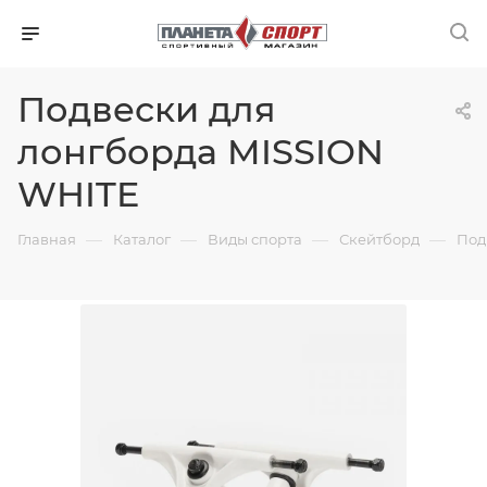
Подвески для
лонгборда MISSION
WHITE
—
—
—
—
Главная
Каталог
Виды спорта
Скейтборд
Под