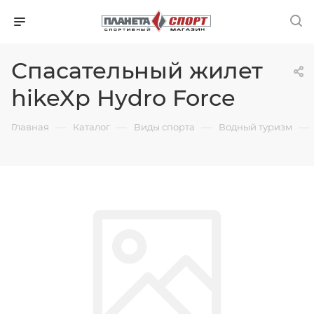
Спасательный жилет
hikeXp Hydro Force
—
—
—
—
Главная
Каталог
Виды спорта
Водный туризм