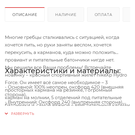
ОПИСАНИЕ
НАЛИЧИЕ
ОПЛАТА
Д
Многие гребцы сталкивались с ситуацией, когда
хочется пить, но руки заняты веслом, хочется
перекусить, а карманов, куда можно положить
провиант и питательные батончики нигде нет.
Мы решили все Ваши проблемы! Встречайте
Характеристики и материалы:
новинку – красный спортивный жилет hikeXp Hydro
Force. Он имеет всё самое необходимое – 3
- Основной: 100% неопрен, оксфорд 420 (внешняя
просторных кармана на резинке, 1 огромный
сторона),
карман на молнии, 5 отделений под питательные
- Внутренний: Оксфорд 240 (внутренняя сторона),
батончики и, самое важное – вместительный карман
- Плечевые лямки- 100% неопрен со
на спине для гидратора (питьевой системы) до двух
светоотражателем,
с половиной литров! Теперь вы можете
- Вшиты блоки плавучести – пенолон 2,5см,
подкрепиться, не отрываясь от весла ни на минуту. А
- Фиксаторы: 4 шт. по бокам,