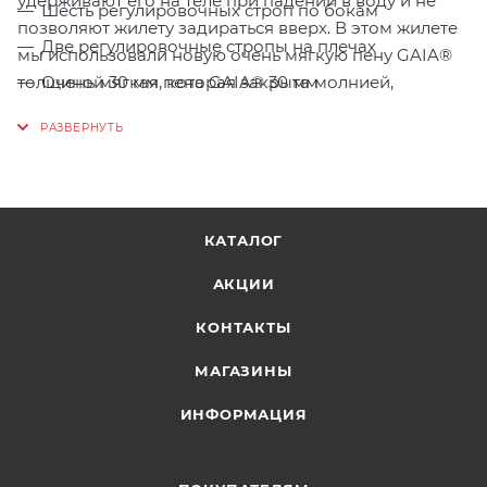
удерживают его на теле при падении в воду и не
Шесть регулировочных строп по бокам
позволяют жилету задираться вверх. В этом жилете
Две регулировочные стропы на плечах
мы использовали новую очень мягкую пену GAIA®
Очень мягкая пена GAIA® 30 мм
толщиной 30 мм, которая закрыта молнией,
позволяющей вынуть пену для быстрой просушки
Внешний и внутренний материалы - 100% нейлон.
или стирки жилета.
Светоотражающие элементы на плечевых
лямках.
Спасательный жилет hikeXp PRO сделан по
КАТАЛОГ
европейскому стандарту EN ISO 12402-5 50N,
сертифицирован согласно ГОСТ Р 58108-2019
АКЦИИ
КОНТАКТЫ
МАГАЗИНЫ
ИНФОРМАЦИЯ