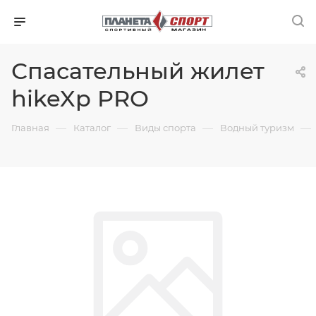
Спасательный жилет
hikeXp PRO
—
—
—
—
Главная
Каталог
Виды спорта
Водный туризм