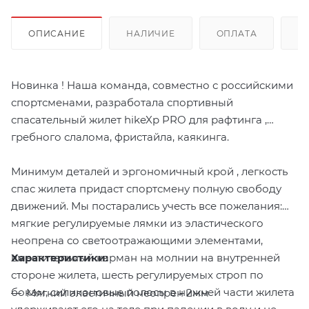
ОПИСАНИЕ
НАЛИЧИЕ
ОПЛАТА
Д
Новинка ! Наша команда, совместно с российскими
спортсменами, разработала спортивный
спасательный жилет hikeXp PRO для рафтинга ,
гребного слалома, фристайла, каякинга.
Минимум деталей и эргономичный крой , легкость
спас жилета придаст спортсмену полную свободу
движений. Мы постарались учесть все пожелания:
мягкие регулируемые лямки из эластического
неопрена со светоотражающими элементами,
Характеристики:
вместительный карман на молнии на внутренней
стороне жилета, шесть регулируемых строп по
бокам, силиконовые полосы в нижней части жилета
Мягкий эластичный неопрен 2мм