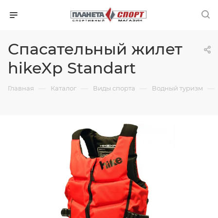
Спасательный жилет
hikeXp Standart
—
—
—
—
Главная
Каталог
Виды спорта
Водный туризм