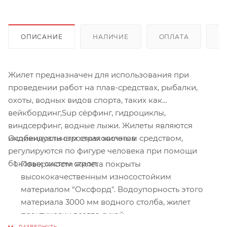
ОПИСАНИЕ
НАЛИЧИЕ
ОПЛАТА
Д
Жилет предназначен для использования при
проведении работ на плав-средствах, рыбалки,
охоты, водных видов спорта, таких как
вейкбординг,Sup сёрфинг, гидроциклы,
виндсерфинг, водные лыжи. Жилеты являются
Особенности строения жилетов
индивидуальным страховочным средством,
регулируются по фигуре человека при помощи
боковых систем строп.
Поверхности жилета покрыты
высококачественным износостойким
материалом “Оксфорд". Водоупорность этого
материала 3000 мм водного столба, жилет
практически всегда сухой.