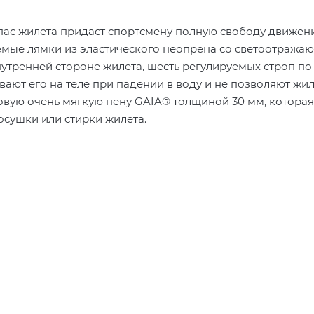
пас жилета придаст спортсмену полную свободу движен
уемые лямки из эластического неопрена со светоотраж
утренней стороне жилета, шесть регулируемых строп по
ают его на теле при падении в воду и не позволяют жил
новую очень мягкую пену GAIA® толщиной 30 мм, которая
сушки или стирки жилета.
йскому стандарту EN ISO 12402-5 50N, сертифицирован 