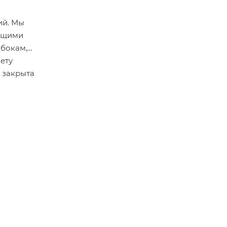
ий. Мы
ающими
 бокам,
ету
 закрыта
согласно