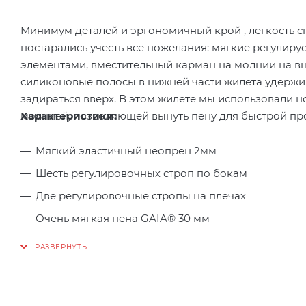
Минимум деталей и эргономичный крой , легкость с
постарались учесть все пожелания: мягкие регулир
элементами, вместительный карман на молнии на вн
силиконовые полосы в нижней части жилета удержив
задираться вверх. В этом жилете мы использовали 
Характеристики:
молнией, позволяющей вынуть пену для быстрой про
Мягкий эластичный неопрен 2мм
Шесть регулировочных строп по бокам
Две регулировочные стропы на плечах
Очень мягкая пена GAIA® 30 мм
Внешний и внутренний материалы - 100% нейлон.
Светоотражающие элементы на плечевых лямках.
Спасательный жилет hikeXp PRO сделан по европе
ГОСТ Р 58108-2019