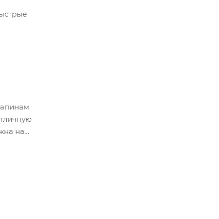
быстрые
рапинам
отличную
жна на