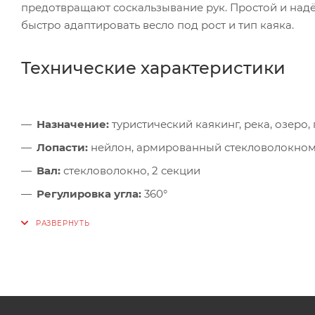
предотвращают соскальзывание рук. Простой и над
быстро адаптировать весло под рост и тип каяка.
Технические характеристики
Назначение:
туристический каякинг, река, озеро
Лопасти:
нейлон, армированный стекловолокно
Вал:
стекловолокно, 2 секции
Регулировка угла:
360°
Длина:
220–240 см
Вес:
1170 г
Цвет:
чёрный
Страна происхождения:
Россия