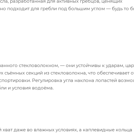
сла, разработанная для активных гребцов, ценящих
но подходит для гребли под большим углом — будь то 
ванного стекловолокном, — они устойчивы к ударам, ца
ух съёмных секций из стекловолокна, что обеспечивает 
спортировки. Регулировка угла наклона лопастей возмо
бли и условия водоёма.
хват даже во влажных условиях, а каплевидные кольца