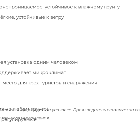
онепроницаемое, устойчивое к влажному грунту
ёгкие, устойчивые к ветру
ая установка одним человеком
поддерживает микроклимат
— место для трёх туристов и снаряжения
ия на любом грунте)
ительно информации на упаковке. Производитель оставляет за с
ительного уведомления.
е, регулируемые
пактное хранение