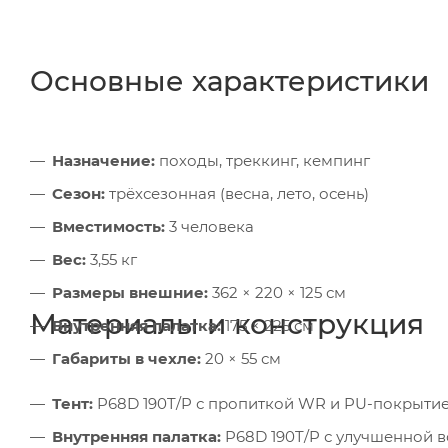
Основные характеристики
Назначение:
походы, треккинг, кемпинг
Сезон:
трёхсезонная (весна, лето, осень)
Вместимость:
3 человека
Вес:
3,55 кг
Размеры внешние:
362 × 220 × 125 см
Материалы и конструкция
Внутренняя палатка:
175 × 225 см
Габариты в чехле:
20 × 55 см
Тент:
P68D 190T/P с пропиткой WR и PU-покрытие
Внутренняя палатка:
P68D 190T/P с улучшенной 