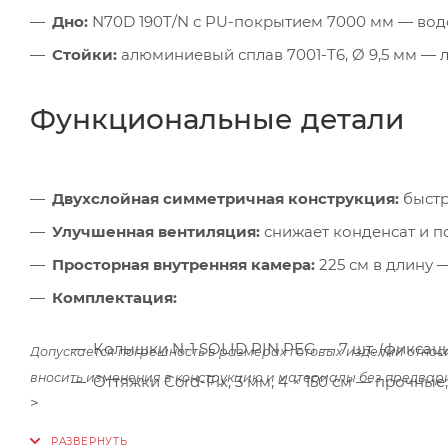
Дно:
N70D 190T/N с PU-покрытием 7000 мм — вод
Стойки:
алюминиевый сплав 7001-T6, Ø 9,5 мм — л
Функциональные детали
Двухслойная симметричная конструкция:
быстр
Улучшенная вентиляция:
снижает конденсат и 
Просторная внутренняя камера:
225 см в длину 
Комплектация:
Колышки N-1 SOLID PIN PEG — 7 шт. (фиксац
Допускается погрешность в размерах готовых изделий относ
вносить изменения в конструкцию и материалы без предвар
Оттяжки Cord-Fix, 3 мм, 4 × 150 см — прочны
>
Чехол с ручкой:
удобная транспортировка и ком