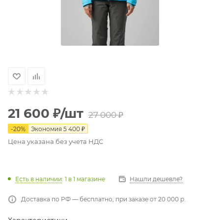
21 600
₽
/шт
27 000
₽
-
20
%
Экономия
5 400
₽
Цена указана без учета НДС
Есть в наличии
: 1
в 1 магазине
Нашли дешевле?
Доставка по РФ — бесплатно, при заказе от 20 000 р.