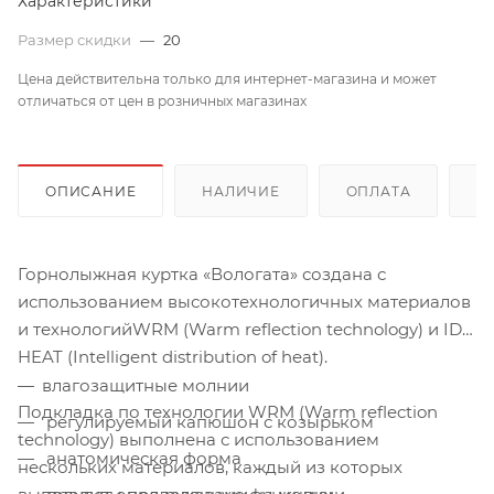
Характеристики
Размер скидки
—
20
Цена действительна только для интернет-магазина и может
отличаться от цен в розничных магазинах
ОПИСАНИЕ
НАЛИЧИЕ
ОПЛАТА
Д
Горнолыжная куртка «Вологата» создана с
использованием высокотехнологичных материалов
и технологийWRM (Warm reflection technology) и ID
HEAT (Intelligent distribution of heat).
влагозащитные молнии
Подкладка по технологии WRM (Warm reflection
регулируемый капюшон с козырьком
technology) выполнена с использованием
анатомическая форма
нескольких материалов, каждый из которых