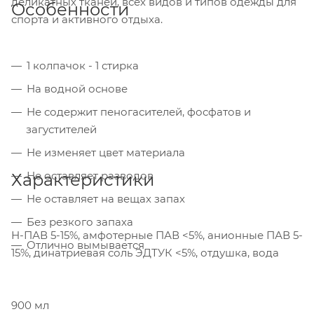
деликатных тканей, всех видов и типов одежды для
Особенности
спорта и активного отдыха.
1 колпачок - 1 стирка
На водной основе
Не содержит пеногасителей, фосфатов и
загустителей
Не изменяет цвет материала
Не оставляет разводов
Характеристики
Не оставляет на вещах запах
Без резкого запаха
Н-ПАВ 5-15%, амфотерные ПАВ <5%, анионные ПАВ 5-
Отлично вымывается
15%, динатриевая соль ЭДТУК <5%, отдушка, вода
900 мл