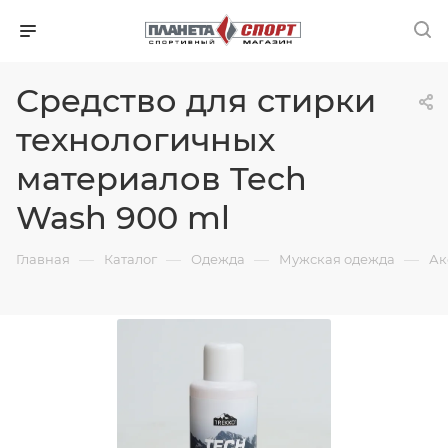
Средство для стирки
технологичных
материалов Tech
Wash 900 ml
—
—
—
—
Главная
Каталог
Одежда
Мужская одежда
Ак