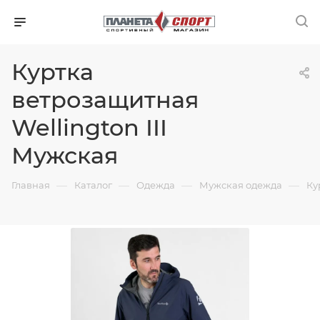
Куртка
ветрозащитная
Wellington III
Мужская
—
—
—
—
Главная
Каталог
Одежда
Мужская одежда
Ку