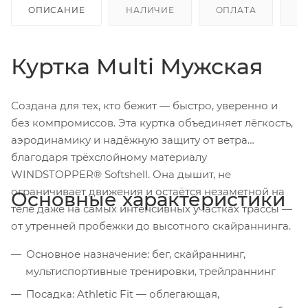
ОПИСАНИЕ
НАЛИЧИЕ
ОПЛАТА
Д
Куртка Multi Мужская
Создана для тех, кто бежит — быстро, уверенно и
без компромиссов. Эта куртка объединяет лёгкость,
аэродинамику и надёжную защиту от ветра
благодаря трёхслойному материалу
WINDSTOPPER® Softshell. Она дышит, не
ограничивает движения и остаётся незаметной на
Основные характеристики
теле даже на самых интенсивных участках трассы —
от утренней пробежки до высотного скайраннинга.
Основное назначение: бег, скайраннинг,
мультиспортивные тренировки, трейлраннинг
Посадка: Athletic Fit — облегающая,