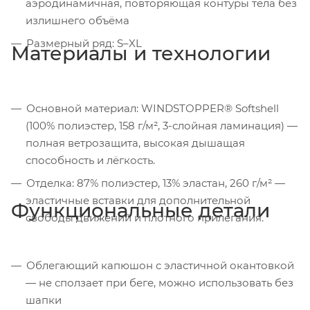
аэродинамичная, повторяющая контуры тела без
излишнего объёма
Размерный ряд: S–XL
Материалы и технологии
Основной материал: WINDSTOPPER® Softshell
(100% полиэстер, 158 г/м², 3-слойная ламинация) —
полная ветрозащита, высокая дышащая
способность и лёгкость.
Отделка: 87% полиэстер, 13% эластан, 260 г/м² —
эластичные вставки для дополнительной
Функциональные детали
свободы движений и плотного прилегания.
Облегающий капюшон с эластичной окантовкой
— не сползает при беге, можно использовать без
шапки