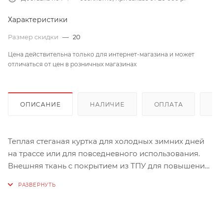
Характеристики
Размер скидки
—
20
Цена действительна только для интернет-магазина и может
отличаться от цен в розничных магазинах
ОПИСАНИЕ
НАЛИЧИЕ
ОПЛАТА
Д
Теплая стеганая куртка для холодных зимних дней
на трассе или для повседневного использования.
Внешняя ткань с покрытием из ТПУ для повышения
водонепроницаемости. Два кармана для рук на
молнии и регулируемые манжеты. Регулируемый и
съемный капюшон. Если вы выбираете между двумя
размерами, мы рекомендуем выбрать больший.