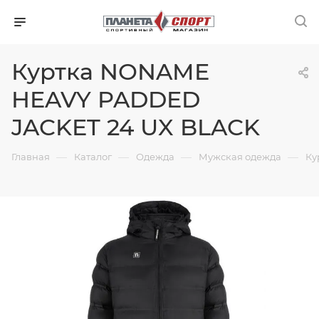
Куртка NONAME
HEAVY PADDED
JACKET 24 UX BLACK
—
—
—
—
Главная
Каталог
Одежда
Мужская одежда
Ку