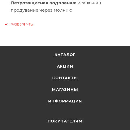
Ветрозащитная подпланка:
исключает
продувание через молнию
Боковые карманы:
на молниях — доступны
поверх пояса обвязки
Нагрудный карман:
на молнии — для мелких
предметов
Внутренние карманы:
на молнии + два
КАТАЛОГ
объёмных — для перчаток или запасного слоя
АКЦИИ
Регулировка по низу:
фиксация в сильный ветер
КОНТАКТЫ
МАГАЗИНЫ
ИНФОРМАЦИЯ
ПОКУПАТЕЛЯМ