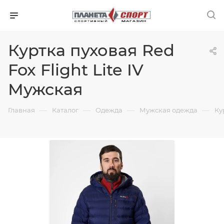
Куртка пуховая Red
Fox Flight Lite IV
Мужская
—
—
—
—
Главная
Каталог
Одежда
Мужская одежда
Ку