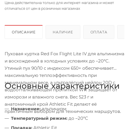
Цена действительна только для интернет-магазина и может
отличаться от цен в розничных магазинах
ОПИСАНИЕ
НАЛИЧИЕ
ОПЛАТА
Д
Пуховая куртка Red Fox Flight Lite IV для альпинизма
и восхождений в холодных условиях до –20°C.
Утиный пух 90/10 с индексом 650+ обеспечивает
максимальную теплоэффективность при
минимальном весе, а ультралёгкий нейлон 20D с
Основные характеристики
водоотталкивающей пропиткой WR защищает от
изморози и влажного снега. Вес 523 г и
анатомичный крой Athletic Fit делают её
Назначение:
альпинизм
практичным выбором для технических маршрутов.
Температурный режим:
до –20°C
Посадка:
Athletic Fit