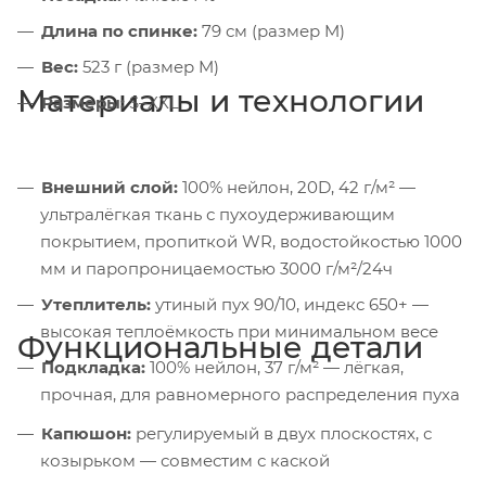
Длина по спинке:
79 см (размер M)
Вес:
523 г (размер M)
Материалы и технологии
Размеры:
S–XXL
Внешний слой:
100% нейлон, 20D, 42 г/м² —
ультралёгкая ткань с пухоудерживающим
покрытием, пропиткой WR, водостойкостью 1000
мм и паропроницаемостью 3000 г/м²/24ч
Утеплитель:
утиный пух 90/10, индекс 650+ —
высокая теплоёмкость при минимальном весе
Функциональные детали
Подкладка:
100% нейлон, 37 г/м² — лёгкая,
прочная, для равномерного распределения пуха
Капюшон:
регулируемый в двух плоскостях, с
козырьком — совместим с каской