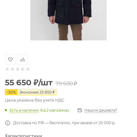
55 650
₽
/шт
79 500
₽
-
30
%
Экономия
23 850
₽
Цена указана без учета НДС
Есть в наличии
: 6
в 2 магазинах
Нашли дешевле?
Доставка по РФ — бесплатно, при заказе от 20 000 р.
Характеристики