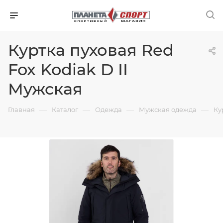
Куртка пуховая Red
Fox Kodiak D II
Мужская
—
—
—
—
Главная
Каталог
Одежда
Мужская одежда
Ку