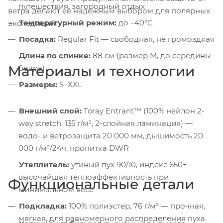
путешествия, загородный отдых
ветра делают её надёжным выбором для полярных
Температурный режим:
до –40°C
экспедиций.
Посадка:
Regular Fit — свободная, не громоздкая
Длина по спинке:
88 см (размер M, до середины
Материалы и технологии
бедра)
Размеры:
S–XXL
Внешний слой:
Toray Entrant™ (100% нейлон 2-
way stretch, 135 г/м², 2-слойная ламинация) —
водо- и ветрозащита 20 000 мм, дышимость 20
000 г/м²/24ч, пропитка DWR
Утеплитель:
утиный пух 90/10, индекс 650+ —
высочайшая теплоэффективность при
Функциональные детали
минимальном весе
Подкладка:
100% полиэстер, 76 г/м² — прочная,
мягкая, для равномерного распределения пуха