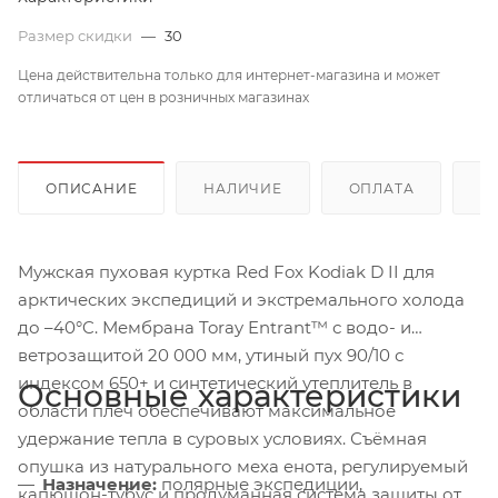
Размер скидки
—
30
Цена действительна только для интернет-магазина и может
отличаться от цен в розничных магазинах
ОПИСАНИЕ
НАЛИЧИЕ
ОПЛАТА
Д
Мужская пуховая куртка Red Fox Kodiak D II для
арктических экспедиций и экстремального холода
до –40°C. Мембрана Toray Entrant™ с водо- и
ветрозащитой 20 000 мм, утиный пух 90/10 с
индексом 650+ и синтетический утеплитель в
Основные характеристики
области плеч обеспечивают максимальное
удержание тепла в суровых условиях. Съёмная
опушка из натурального меха енота, регулируемый
Назначение:
полярные экспедиции,
капюшон-тубус и продуманная система защиты от