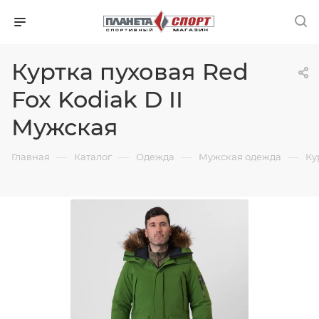
Куртка пуховая Red
Fox Kodiak D II
Мужская
—
—
—
—
Главная
Каталог
Одежда
Мужская одежда
Ку