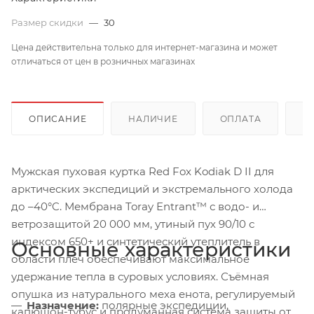
Размер скидки
—
30
Цена действительна только для интернет-магазина и может
отличаться от цен в розничных магазинах
ОПИСАНИЕ
НАЛИЧИЕ
ОПЛАТА
Д
Мужская пуховая куртка Red Fox Kodiak D II для
арктических экспедиций и экстремального холода
до –40°C. Мембрана Toray Entrant™ с водо- и
ветрозащитой 20 000 мм, утиный пух 90/10 с
индексом 650+ и синтетический утеплитель в
Основные характеристики
области плеч обеспечивают максимальное
удержание тепла в суровых условиях. Съёмная
опушка из натурального меха енота, регулируемый
Назначение:
полярные экспедиции,
капюшон-тубус и продуманная система защиты от