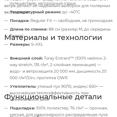
путешествия, загородный отдых
ветра делают её надёжным выбором для полярных
Температурный режим:
до –40°C
экспедиций.
Посадка:
Regular Fit — свободная, не громоздкая
Длина по спинке:
88 см (размер M, до середины
Материалы и технологии
бедра)
Размеры:
S–XXL
Внешний слой:
Toray Entrant™ (100% нейлон 2-
way stretch, 135 г/м², 2-слойная ламинация) —
водо- и ветрозащита 20 000 мм, дышимость 20
000 г/м²/24ч, пропитка DWR
Утеплитель:
утиный пух 90/10, индекс 650+ —
высочайшая теплоэффективность при
Функциональные детали
минимальном весе
Подкладка:
100% полиэстер, 76 г/м² — прочная,
мягкая, для равномерного распределения пуха